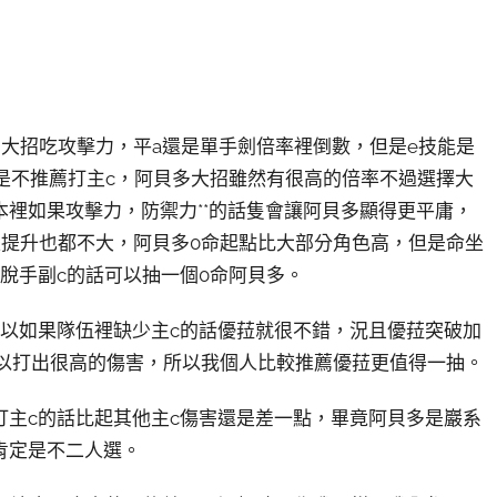
大招吃攻擊力，平a還是單手劍倍率裡倒數，但是e技能是
是不推薦打主c，阿貝多大招雖然有很高的倍率不過選擇大
裡如果攻擊力，防禦力**的話隻會讓阿貝多顯得更平庸，
坐提升也都不大，阿貝多0命起點比大部分角色高，但是命坐
脫手副c的話可以抽一個0命阿貝多。
所以如果隊伍裡缺少主c的話優菈就很不錯，況且優菈突破加
可以打出很高的傷害，所以我個人比較推薦優菈更值得一抽。
打主c的話比起其他主c傷害還是差一點，畢竟阿貝多是巖系
肯定是不二人選。