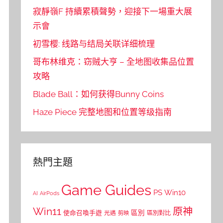
寂靜嶺F 持續累積聲勢，迎接下一場重大展
示會
初雪樱: 线路与结局关联详细梳理
哥布林维克：窃贼大亨 – 全地图收集品位置
攻略
Blade Ball：如何获得Bunny Coins
Haze Piece 完整地图和位置等级指南
熱門主題
Game Guides
PS
Win10
AI
AirPods
Win11
原神
區別
使命召喚手遊
區別對比
光遇
剪映