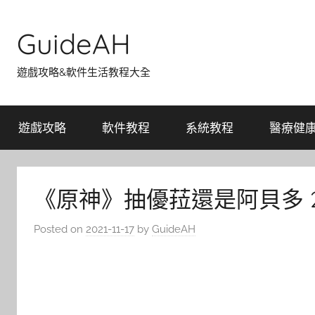
Skip
to
GuideAH
content
遊戲攻略&軟件生活教程大全
遊戲攻略
軟件教程
系統教程
醫療健
《原神》抽優菈還是阿貝多 2
Posted on
2021-11-17
by
GuideAH