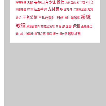
微信
抖音
妄想山海
對比
天諭
打印機
嗶哩嗶哩
怒斬屠龍
支付寶
摩爾莊園手遊
明日方舟
江南百景圖
淘寶
摩爾莊園
系統
王者榮耀
生化危機8：村莊
筆記本
激活
男性
教程
評測
處理器
網易雲音樂
艾爾登法環
華為
金鏟鏟之
體驗評測
顯卡
戰
雲頂之弈
釘釘
陰陽師
電腦
顯示器