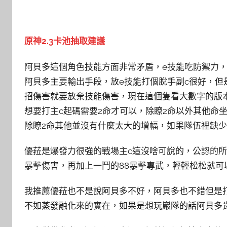
原神2.3卡池抽取建議
阿貝多這個角色技能方面非常矛盾，e技能吃防禦力，
阿貝多主要輸出手段，放e技能打個脫手副c很好，但
招傷害就要放棄技能傷害，現在這個隻看大數字的版本
想要打主c起碼需要2命才可以，除瞭2命以外其他命
除瞭2命其他並沒有什麼太大的增幅，如果隊伍裡缺少
優菈是爆發力很強的戰場主c這沒啥可說的，公認的
暴擊傷害，再加上一鬥的88暴擊專武，輕輕松松就
我推薦優菈也不是說阿貝多不好，阿貝多也不錯但是
不如蒸發融化來的實在，如果是想玩巖隊的話阿貝多