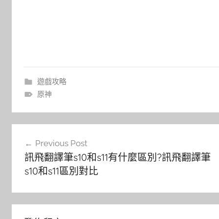
遊戲攻略
原神
文
Previous Post
章
訊飛翻譯筆s10和s11有什麼區別?訊飛翻譯筆
導
s10和s11區別對比
覽