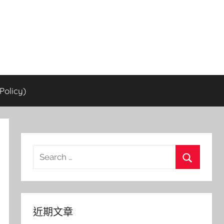
olicy)
Search
for:
Search
近期文章