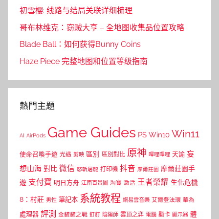
初雪樱: 线路与结局关联详细梳理
哥布林维克：窃贼大亨 – 全地图收集品位置攻略
Blade Ball：如何获得Bunny Coins
Haze Piece 完整地图和位置等级指南
熱門主題
Game Guides
Win11
PS
Win10
AI
AirPods
原神
妄
區別
使命召喚手遊
區別對比
天諭
光遇
剪映
嗶哩嗶哩
微信
抖音
想山海
對比
摩爾莊園手
打印機
怒斬屠龍
摩爾莊園
支付寶
王者榮耀
遊
生化危機
明日方舟
江南百景圖
淘寶
激活
系統教程
8：村莊
筆記本
網易雲音樂
艾爾登法環
華為
男性
評測
體
處理器
顯卡
金鏟鏟之戰
雲頂之弈
釘釘
陰陽師
電腦
顯示器