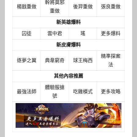
幹將莫邪
楊戩重做
後羿重做
張良重做
重做
新英雄爆料
囚徒
雲中君
瑤
更多爆料
新皮膚爆料
精準探案
逐夢之翼
典韋窮奇
球王梅西
法
其他內容推薦
體驗服搶
最強法師
吃雞模式
更多攻略
號