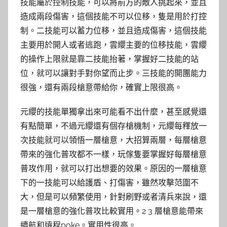
技能屬於控制技能，可以將前方的敵人挑起來，並且
造成兩段傷害，這個技能不可以位移，隻是用於打控
制。二技能可以蓄力位移，並且造成傷害，這個技能
主要用於開人或者逃跑，雲纓主要的位移技能，雲纓
的操作上限就是靠二技能抬著，掌握好二技能的站
位，就可以讓對手對你望而止步。三技能的開團能力
很強，還有兩段槍意帶給你，確實上限很高。
元纓的技能單獨拿出來可能看不出什麼，甚至感覺還
有點簡單，不過元纓還有個存槍機制，元纓每釋放一
次技能就可以領悟一層槍意，大招算兩層，每層槍意
帶來的強化普攻都不一樣，玩傢隻要掌握好每層槍意
普攻作用，就可以打出想要的效果。原因的一層槍意
下的一技能可以給護盾、打傷害，雖然攻擊范圍不
大，但是可以頻繁使用，針對刷野或者清兵來說，還
是一層槍意的強化普攻比較實用。2 3 層槍意能帶來
續航和遠程poke。實用性很高。