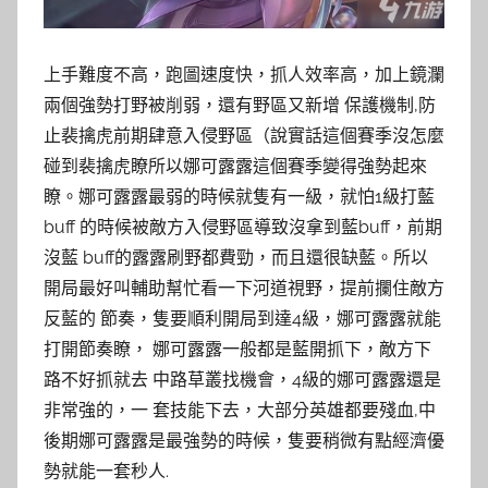
上手難度不高，跑圖速度快，抓人效率高，加上鏡瀾
兩個強勢打野被削弱，還有野區又新增 保護機制,防
止裴擒虎前期肆意入侵野區（說實話這個賽季沒怎麼
碰到裴擒虎瞭所以娜可露露這個賽季變得強勢起來
瞭。娜可露露最弱的時候就隻有一級，就怕1級打藍
buff 的時候被敵方入侵野區導致沒拿到藍buff，前期
沒藍 buff的露露刷野都費勁，而且還很缺藍。所以
開局最好叫輔助幫忙看一下河道視野，提前攔住敵方
反藍的 節奏，隻要順利開局到達4級，娜可露露就能
打開節奏瞭， 娜可露露一般都是藍開抓下，敵方下
路不好抓就去 中路草叢找機會，4級的娜可露露還是
非常強的，一 套技能下去，大部分英雄都要殘血,中
後期娜可露露是最強勢的時候，隻要稍微有點經濟優
勢就能一套秒人.