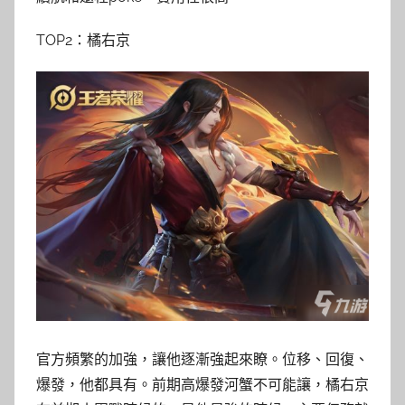
TOP2：橘右京
官方頻繁的加強，讓他逐漸強起來瞭。位移、回復、
爆發，他都具有。前期高爆發河蟹不可能讓，橘右京