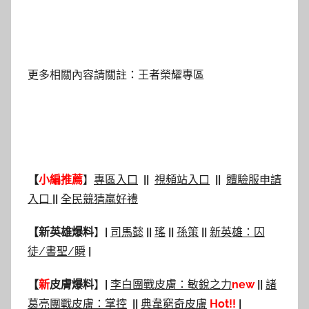
更多相關內容請關註：王者榮耀專區
【
小編推薦
】
專區入口
|
|
視頻站入口
|
|
體驗服申請
入口
|
|
全民競猜贏好禮
【
新英雄爆料
】
|
司馬懿
|
|
瑤
|
|
孫策
|
|
新英雄：囚
徒/書聖/瞬
|
【
新
皮膚爆料
】
|
李白團戰皮膚：敏銳之力
new
||
諸
葛亮團戰皮膚：掌控
|
|
典韋窮奇皮膚
Hot!!
|