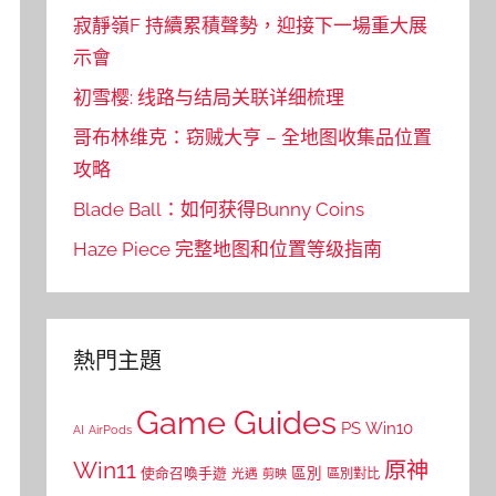
寂靜嶺F 持續累積聲勢，迎接下一場重大展
示會
初雪樱: 线路与结局关联详细梳理
哥布林维克：窃贼大亨 – 全地图收集品位置
攻略
Blade Ball：如何获得Bunny Coins
Haze Piece 完整地图和位置等级指南
熱門主題
Game Guides
PS
Win10
AI
AirPods
Win11
原神
區別
使命召喚手遊
區別對比
光遇
剪映