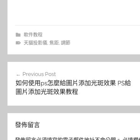
軟件教程
天貓投影儀
,
焦距
,
調節
文
Previous Post
章
如何使用ps怎麼給圖片添加光斑效果 PS給
導
圖片添加光斑效果教程
覽
發佈留言
發佈留言必須填寫的電子郵件地址不會公開。
必填欄