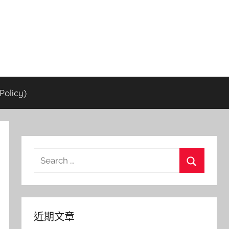
olicy)
Search
for:
Search
近期文章