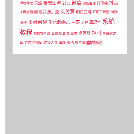
微信
抖音
妄想山海
對比
天諭
打印機
嗶哩嗶哩
怒斬屠龍
支付寶
摩爾莊園手遊
明日方舟
江南百景圖
淘寶
摩爾莊園
系統
王者榮耀
生化危機8：村莊
筆記本
激活
男性
教程
評測
處理器
網易雲音樂
艾爾登法環
華為
金鏟鏟之
體驗評測
顯卡
戰
雲頂之弈
釘釘
陰陽師
電腦
顯示器