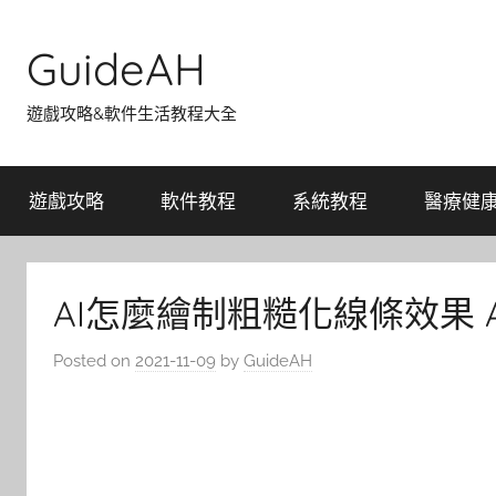
Skip
to
GuideAH
content
遊戲攻略&軟件生活教程大全
遊戲攻略
軟件教程
系統教程
醫療健
AI怎麼繪制粗糙化線條效果 
Posted on
2021-11-09
by
GuideAH