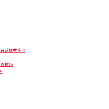
符和段落樣式使用
設置技巧
巧