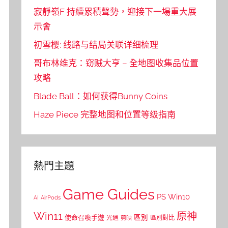
寂靜嶺F 持續累積聲勢，迎接下一場重大展
示會
初雪樱: 线路与结局关联详细梳理
哥布林维克：窃贼大亨 – 全地图收集品位置
攻略
Blade Ball：如何获得Bunny Coins
Haze Piece 完整地图和位置等级指南
熱門主題
Game Guides
PS
Win10
AI
AirPods
Win11
原神
區別
使命召喚手遊
區別對比
光遇
剪映