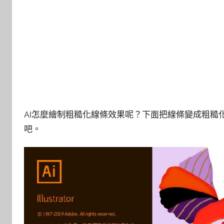
AI怎麼繪制粗糙化線條效果呢？下面把線條變成粗糙
吧。