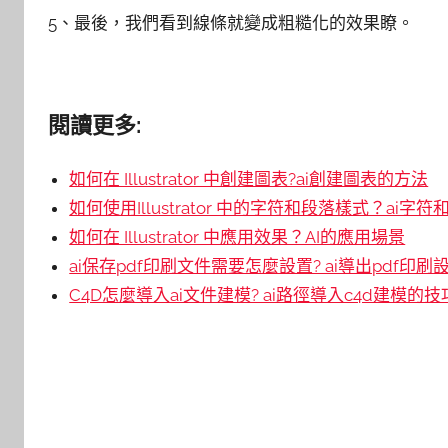
5、最後，我們看到線條就變成粗糙化的效果瞭。
閱讀更多:
如何在 Illustrator 中創建圖表?ai創建圖表的方法
如何使用Illustrator 中的字符和段落樣式？ai字
如何在 Illustrator 中應用效果？AI的應用場景
ai保存pdf印刷文件需要怎麼設置? ai導出pdf印刷
C4D怎麼導入ai文件建模? ai路徑導入c4d建模的技