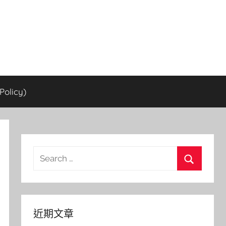
olicy)
Search
for:
Search
近期文章