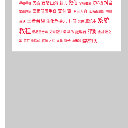
微信
抖音
妄想山海
對比
天諭
打印機
嗶哩嗶哩
怒斬屠龍
支付寶
摩爾莊園手遊
明日方舟
江南百景圖
淘寶
摩爾莊園
系統
王者榮耀
生化危機8：村莊
筆記本
激活
男性
教程
評測
處理器
網易雲音樂
艾爾登法環
華為
金鏟鏟之
體驗評測
顯卡
戰
雲頂之弈
釘釘
陰陽師
電腦
顯示器