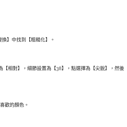
變換】中找到【粗糙化】。
擇為【相對】，細節設置為【38】，點選擇為【尖銳】，然後
己喜歡的顏色。