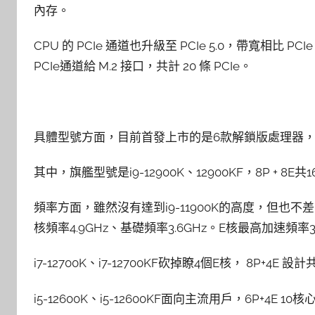
內存。
CPU 的 PCIe 通道也升級至 PCIe 5.0，帶寬相比 PC
PCIe通道給 M.2 接口，共計 20 條 PCIe。
具體型號方面，目前首發上市的是6款解鎖版處理器，i9
其中，旗艦型號是i9-12900K、12900KF，8P + 
頻率方面，雖然沒有達到i9-11900K的高度，但也不差多
核頻率4.9GHz、基礎頻率3.6GHz。E核最高加速頻率3.
i7-12700K、i7-12700KF砍掉瞭4個E核， 8P+
i5-12600K、i5-12600KF面向主流用戶，6P+4E