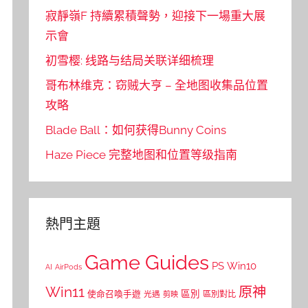
寂靜嶺F 持續累積聲勢，迎接下一場重大展
示會
初雪樱: 线路与结局关联详细梳理
哥布林维克：窃贼大亨 – 全地图收集品位置
攻略
Blade Ball：如何获得Bunny Coins
Haze Piece 完整地图和位置等级指南
熱門主題
Game Guides
PS
Win10
AI
AirPods
Win11
原神
區別
使命召喚手遊
區別對比
光遇
剪映