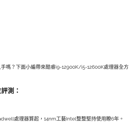
入手嗎？下面小編帶來酷睿i9-12900K/i5-12600K處理器全方
方位評測：
well處理器算起，14nm工藝Intel整整堅持使用瞭6年。