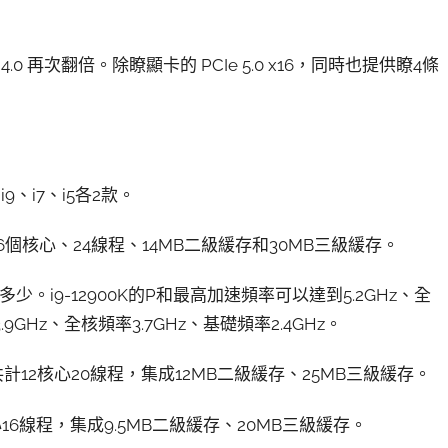
Ie 4.0 再次翻倍。除瞭顯卡的 PCIe 5.0 x16，同時也提供瞭4條
、i7、i5各2款。
8E共16個核心、24線程、14MB二級緩存和30MB三級緩存。
少。i9-12900K的P和最高加速頻率可以達到5.2GHz、全
9GHz、全核頻率3.7GHz、基礎頻率2.4GHz。
4E 設計共計12核心20線程，集成12MB二級緩存、25MB三級緩存。
 10核心16線程，集成9.5MB二級緩存、20MB三級緩存。