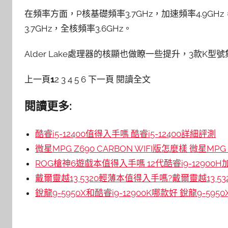
在頻率方面，P核基礎頻率3.7GHz，加速頻率4.9GHz
3.7GHz，全核頻率3.6GHz。
Alder Lake處理器的核顯也做瞭一些提升，3款K型號集
上一頁
1
2 3 4 5 6 下一頁 閱讀全文
閱讀更多:
酷睿i5-12400值得入手嗎 酷睿i5-12400詳細評測
微星MPG Z690 CARBON WIFI版怎麼樣 微星MPG 
ROG槍神6遊戲本值得入手嗎 12代酷睿i9-12900
戴爾靈越13 5320輕薄本值得入手嗎?戴爾靈越13 5
銳龍9-5950X和酷睿i9-12900K哪款好 銳龍9-595