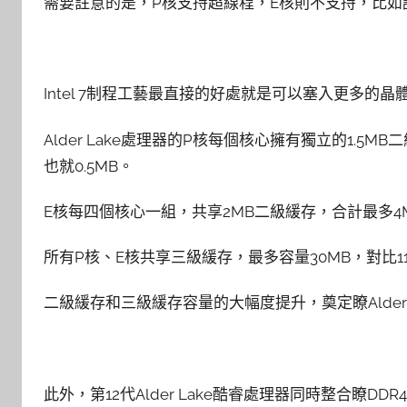
需要註意的是，P核支持超線程，E核則不支持，比如說i9
Intel 7制程工藝最直接的好處就是可以塞入更多的晶體
Alder Lake處理器的P核每個核心擁有獨立的1.5M
也就0.5MB。
E核每四個核心一組，共享2MB二級緩存，合計最多4
所有P核、E核共享三級緩存，最多容量30MB，對比1
二級緩存和三級緩存容量的大幅度提升，奠定瞭Alder 
此外，第12代Alder Lake酷睿處理器同時整合瞭DDR4