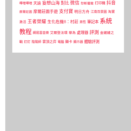
微信
抖音
妄想山海
對比
天諭
打印機
嗶哩嗶哩
怒斬屠龍
支付寶
摩爾莊園手遊
明日方舟
江南百景圖
淘寶
摩爾莊園
系統
王者榮耀
生化危機8：村莊
筆記本
激活
男性
教程
評測
處理器
網易雲音樂
艾爾登法環
華為
金鏟鏟之
體驗評測
顯卡
戰
雲頂之弈
釘釘
陰陽師
電腦
顯示器