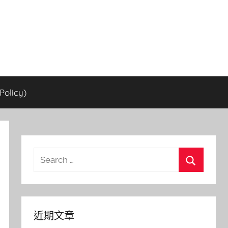
olicy)
Search
for:
Search
近期文章