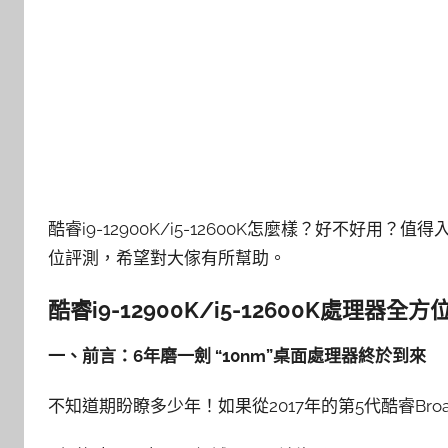
酷睿i9-12900K/i5-12600K怎麼樣？好不好用？值得
位評測，希望對大傢有所幫助。
酷睿i9-12900K/i5-12600K處理器全
一、前言：6年磨一劍 “
10nm
”桌面處理器終於到來
不知道期盼瞭多少年！如果從2017年的第5代酷睿Broad