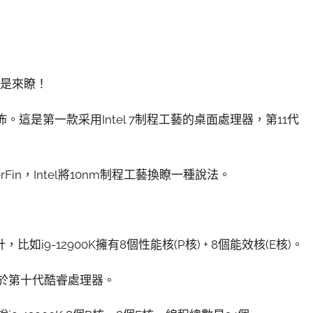
還是來瞭！
正式發佈。這是第一款采用Intel 7制程工藝的桌面處理器，第11代
d SuperFin，Intel將10nm制程工藝換瞭一種說法。
如i9-12900K擁有8個性能核(P核) + 8個能效核(E核)。
會弱於第十代酷睿處理器。