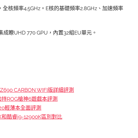
，全核頻率4.5GHz。E核的基礎頻率2.8GHz、加速頻率
成瞭UHD 770 GPU，內置32組EU單元。
Z690 CARBON WIFI版詳細評測
H加持ROG槍神6遊戲本評測
320輕薄本全面評測
0X和酷睿i9-12900K區別對比