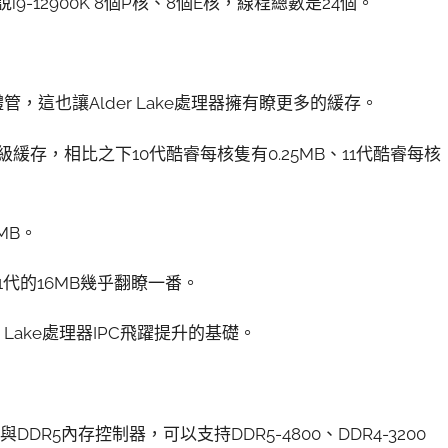
-12900K 8個P核、8個E核，線程總數是24個。
管，這也讓Alder Lake處理器擁有瞭更多的緩存。
B二級緩存，相比之下10代酷睿每核隻有0.25MB、11代酷睿每核
MB。
1代的16MB幾乎翻瞭一番。
Lake處理器IPC飛躍提升的基礎。
與DDR5內存控制器，可以支持DDR5-4800、DDR4-3200