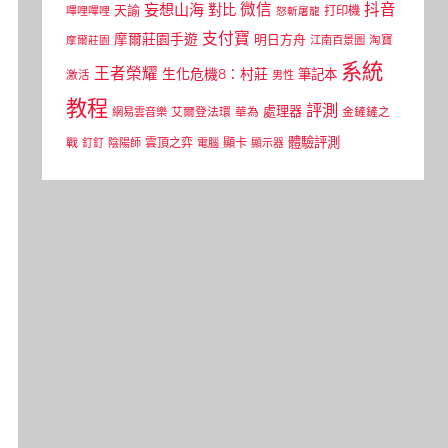
微信
抖音
妄想山海
對比
天諭
打印機
嗶哩嗶哩
怒斬屠龍
支付寶
摩爾莊園手遊
明日方舟
江南百景圖
淘寶
摩爾莊園
系統
王者榮耀
生化危機8：村莊
筆記本
激活
男性
教程
評測
處理器
網易雲音樂
艾爾登法環
華為
金鏟鏟之
體驗評測
顯卡
戰
雲頂之弈
釘釘
陰陽師
電腦
顯示器