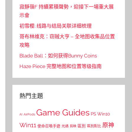
寂靜嶺F 持續累積聲勢，迎接下一場重大展
示會
初雪樱: 线路与结局关联详细梳理
哥布林维克：窃贼大亨 – 全地图收集品位置
攻略
Blade Ball：如何获得Bunny Coins
Haze Piece 完整地图和位置等级指南
熱門主題
Game Guides
PS
Win10
AI
AirPods
Win11
原神
區別
使命召喚手遊
區別對比
光遇
剪映