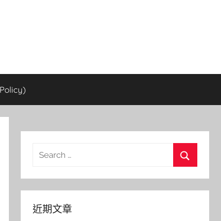
olicy)
Search
for:
Search
近期文章