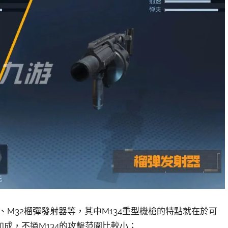
、M32榴彈發射器等，其中M134重型機槍的特點就在於可
成，不過M134的攻擊范圍比較小；