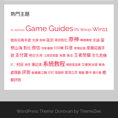
熱門主題
Game Guides
Win11
PS
Win10
AI
AirPods
原神
妄
區別
使命召喚手遊
區別對比
天諭
光遇
剪映
嗶哩嗶哩
微信
抖音
想山海
對比
摩爾莊園手
打印機
怒斬屠龍
摩爾莊園
支付寶
王者榮耀
遊
生化危機
明日方舟
江南百景圖
淘寶
激活
系統教程
8：村莊
筆記本
網易雲音樂
艾爾登法環
華為
男性
評測
體
處理器
顯卡
金鏟鏟之戰
雲頂之弈
釘釘
陰陽師
電腦
顯示器
驗評測
WordPress Theme: Donovan by ThemeZee.