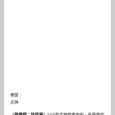
標簽：
式神
《
陰陽師：妖怪屋
》SSR荒式神檔案來啦，有興趣的