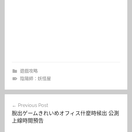
遊戲攻略
陰陽師：妖怪屋
文
Previous Post
章
脫出ゲームきれいめオフィス什麼時候出 公測
導
上線時間預告
覽