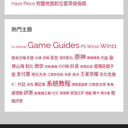
Haze Piece 完整地图和位置等级指南
熱門主題
Game Guides
Win11
PS
Win10
AI
AirPods
原神
妄
區別
使命召喚手遊
區別對比
天諭
光遇
剪映
嗶哩嗶哩
微信
抖音
想山海
對比
摩爾莊園手
打印機
怒斬屠龍
摩爾莊園
支付寶
王者榮耀
遊
生化危機
明日方舟
江南百景圖
淘寶
激活
系統教程
8：村莊
筆記本
網易雲音樂
艾爾登法環
華為
男性
評測
體
處理器
顯卡
金鏟鏟之戰
雲頂之弈
釘釘
陰陽師
電腦
顯示器
驗評測