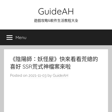
Skip
GuideAH
to
content
遊戲攻略&軟件生活教程大全
Menu
《陰陽師：妖怪屋》快來看看荒總的
喜好 SSR荒式神檔案來啦
Posted on
2021-11-03
by
GuideAH