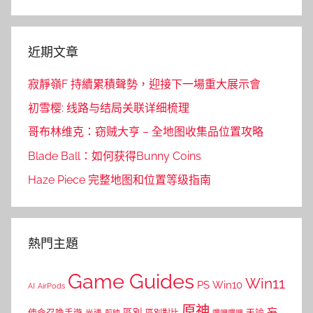
Search
近期文章
寂靜嶺F 持續累積聲勢，迎接下一場重大展示會
初雪樱: 线路与结局关联详细梳理
哥布林维克：窃贼大亨 – 全地图收集品位置攻略
Blade Ball：如何获得Bunny Coins
Haze Piece 完整地图和位置等级指南
熱門主題
Game Guides
Win11
PS
Win10
AI
AirPods
原神
妄
區別
使命召喚手遊
區別對比
天諭