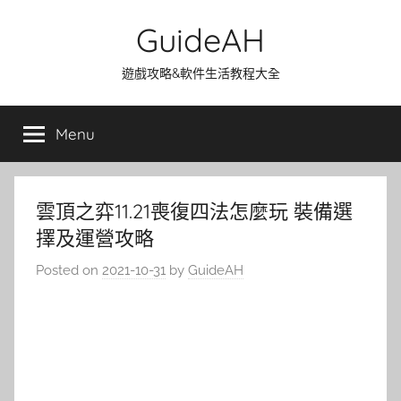
Skip
GuideAH
to
content
遊戲攻略&軟件生活教程大全
Menu
雲頂之弈11.21喪復四法怎麼玩 裝備選
擇及運營攻略
Posted on
2021-10-31
by
GuideAH