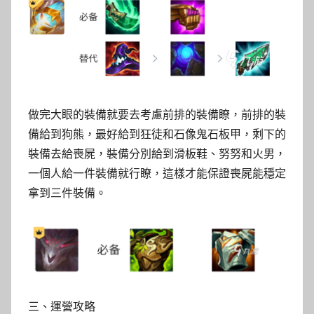
做完大眼的裝備就要去考慮前排的裝備瞭，前排的裝
備給到狗熊，最好給到狂徒和石像鬼石板甲，剩下的
裝備去給喪屍，裝備分別給到滑板鞋、努努和火男，
一個人給一件裝備就行瞭，這樣才能保證喪屍能穩定
拿到三件裝備。
三、運營攻略