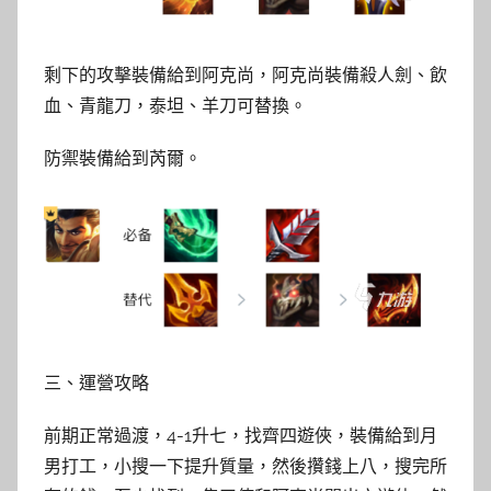
剩下的攻擊裝備給到阿克尚，阿克尚裝備殺人劍、飲
血、青龍刀，泰坦、羊刀可替換。
防禦裝備給到芮爾。
三、運營攻略
前期正常過渡，4-1升七，找齊四遊俠，裝備給到月
男打工，小搜一下提升質量，然後攢錢上八，搜完所