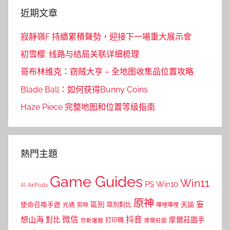
近期文章
寂靜嶺F 持續累積聲勢，迎接下一場重大展示會
初雪樱: 线路与结局关联详细梳理
哥布林维克：窃贼大亨 – 全地图收集品位置攻略
Blade Ball：如何获得Bunny Coins
Haze Piece 完整地图和位置等级指南
熱門主題
Game Guides
Win11
PS
Win10
AI
AirPods
原神
妄
區別
使命召喚手遊
區別對比
天諭
光遇
剪映
嗶哩嗶哩
微信
抖音
想山海
對比
摩爾莊園手
打印機
怒斬屠龍
摩爾莊園