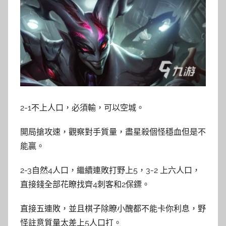
2-1不上人口，必須輸，可以空城。
開局搶攻速，觀察對手質量，盡星殺個怪穩血但是不
能贏。
2-3自然4人口，繼續連敗打野上5，3-2 上六人口，
直接錢全部花瞭找齊4刺客和2保鏢。
直接五連敗，並且棋子除瞭小醜都不能卡你利息，野
怪註意質量太差上5人口打。