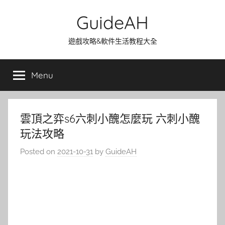
Skip
GuideAH
to
content
遊戲攻略&軟件生活教程大全
Menu
雲頂之弈s6六刺小醜怎麼玩 六刺小醜
玩法攻略
Posted on
2021-10-31
by
GuideAH