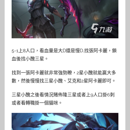
5-1上8人口，看血量是大D還是慢D,找張阿卡麗，鎖
血後找小醜三星。
找到一張阿卡麗就非常強勢瞭，2星小醜就能贏大多
數，然後慢慢找三星小醜、艾克和2星阿卡麗即可。
三星小醜之後看情況賭佈隆三星或者上9人口掛6刺
或者看轉職掛一個貓咪。