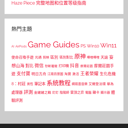
Haze Piece 完整地图和位置等级指南
熱門主題
Game Guides
Win11
PS
Win10
AI
AirPods
原神
妄
區別
使命召喚手遊
區別對比
天諭
光遇
剪映
嗶哩嗶哩
微信
抖音
想山海
對比
摩爾莊園手
打印機
怒斬屠龍
摩爾莊園
支付寶
王者榮耀
遊
生化危機
明日方舟
江南百景圖
淘寶
激活
系統教程
8：村莊
筆記本
網易雲音樂
艾爾登法環
華為
男性
評測
體
處理器
顯卡
金鏟鏟之戰
雲頂之弈
釘釘
陰陽師
電腦
顯示器
驗評測