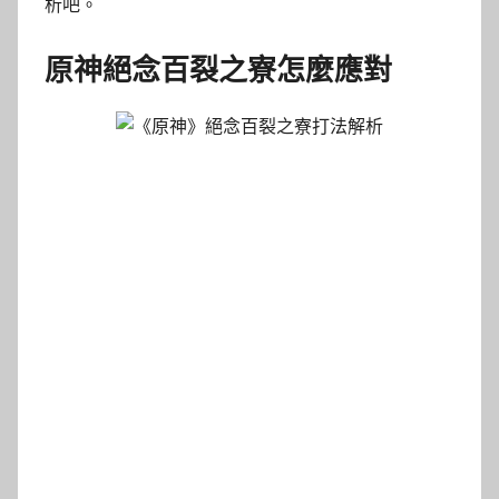
析吧。
原神絕念百裂之寮怎麼應對