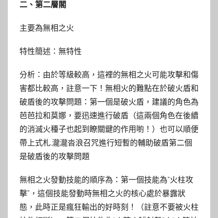
二、第二層閣
主要為無相之火
特性簡述：無特性
分析：由於等級較高，這裡的無相之火可能攻擊和傷
害都比較高，註意一下！無相火的難點在於破火盾和
破盾後的攻擊問題：第一個是破火盾，建議的角色為
芭芭拉和莫娜，要迅速進行破盾（這兩個角色在後續
的消滅火種子也起到瞭關鍵的作用喲！）也可以順便
帶上式札.瀧瀧沓浪召咒進行短暫的輔助破盾第二個
是破盾後的攻擊問題
無相之火發動技能的順序為：第一個技能為“火柱攻
擊”，這個技能發動時無相之火的核心處於暴露狀
態，此時正是瘋狂輸出的好時刻！（註意不要被火柱