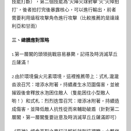
技能打斷），第二個技能為“火陣火球射擊”火“火障拍
打”，後者拍打完後暴露核心，可以進行輸出，前者
需要利用遠程攻擊角色進行攻擊（比較推薦的是達達
利亞和甘雨）
三、總體應對策略
1.第一層閣的頭領挑戰容易暴斃，記得及時消滅草丘
丘薩滿！
2.由於環境偏火元素環境，這裡推薦帶上：式札.瀧瀧
沓浪召咒：增添水附著，持續產生水范圍傷害，並被
摧毀後會釋放水泡困住敵人（隻能困住小型敵人
喲！）和式札：烈烈迭雪召咒：增添冰附著，持續造
成傷害，並降低敵人抗性從而來輔助破盾（針對第二
層閣，第一層閣隻要註意及時消滅草丘丘薩滿即可）