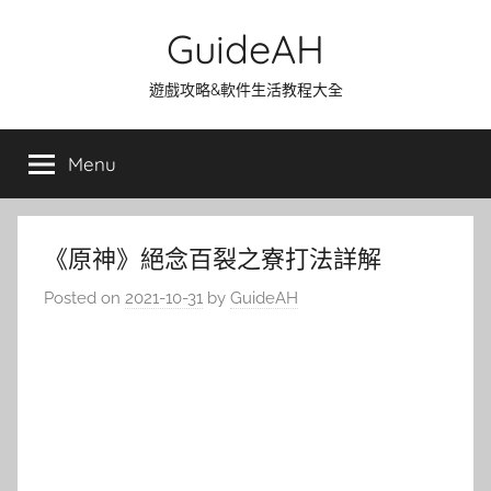
Skip
GuideAH
to
content
遊戲攻略&軟件生活教程大全
Menu
《原神》絕念百裂之寮打法詳解
Posted on
2021-10-31
by
GuideAH