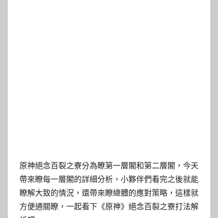
原神絕念百裂之寮分為瞭第一層閣和第二層閣，今天
帶來瞭每一層閣的詳細分析，小夥伴們看完之後就能
瞭解大致的情況，還帶來瞭總體的應對策略，這樣就
方便通關瞭，一起看下《原神》絕念百裂之寮打法解