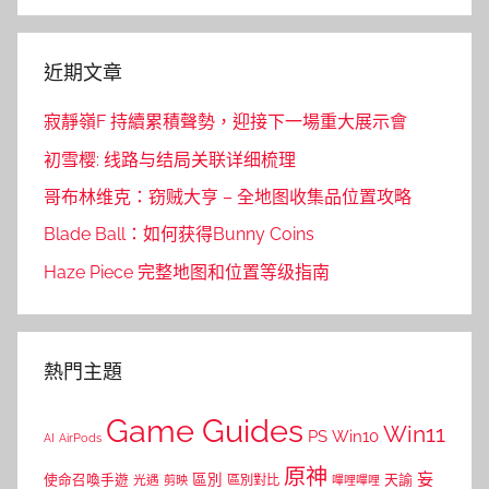
Search
近期文章
寂靜嶺F 持續累積聲勢，迎接下一場重大展示會
初雪樱: 线路与结局关联详细梳理
哥布林维克：窃贼大亨 – 全地图收集品位置攻略
Blade Ball：如何获得Bunny Coins
Haze Piece 完整地图和位置等级指南
熱門主題
Game Guides
Win11
PS
Win10
AI
AirPods
原神
妄
區別
使命召喚手遊
區別對比
天諭
光遇
剪映
嗶哩嗶哩