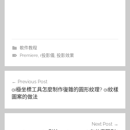
軟件教程
Premiere
,
r投影儀
,
投影效果
文
Previous Post
章
ai極坐標工具怎麼制作復雜的圓形紋理? ai紋樣
導
圖案的做法
覽
Next Post