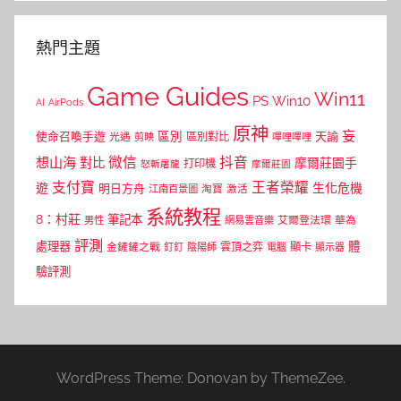
熱門主題
Game Guides
Win11
PS
Win10
AI
AirPods
原神
妄
區別
使命召喚手遊
區別對比
天諭
光遇
剪映
嗶哩嗶哩
微信
抖音
想山海
對比
摩爾莊園手
打印機
怒斬屠龍
摩爾莊園
支付寶
王者榮耀
遊
生化危機
明日方舟
江南百景圖
淘寶
激活
系統教程
8：村莊
筆記本
網易雲音樂
艾爾登法環
華為
男性
評測
體
處理器
顯卡
金鏟鏟之戰
雲頂之弈
釘釘
陰陽師
電腦
顯示器
驗評測
WordPress Theme: Donovan by ThemeZee.