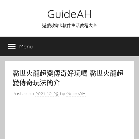
Skip
GuideAH
to
content
遊戲攻略&軟件生活教程大全
Menu
霸世火龍超變傳奇好玩嗎 霸世火龍超
變傳奇玩法簡介
Posted on
2021-10-29
by
GuideAH