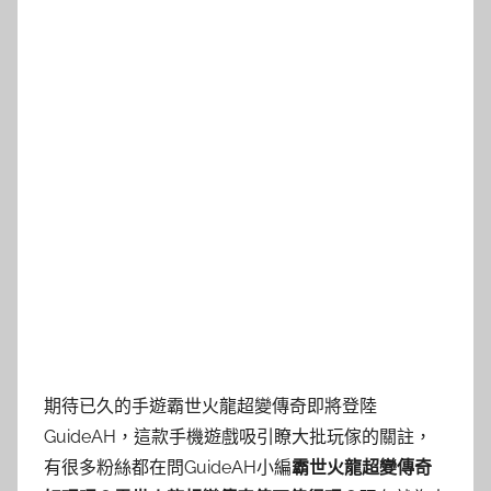
期待已久的手遊霸世火龍超變傳奇即將登陸
GuideAH，這款手機遊戲吸引瞭大批玩傢的關註，
有很多粉絲都在問GuideAH小編
霸世火龍超變傳奇