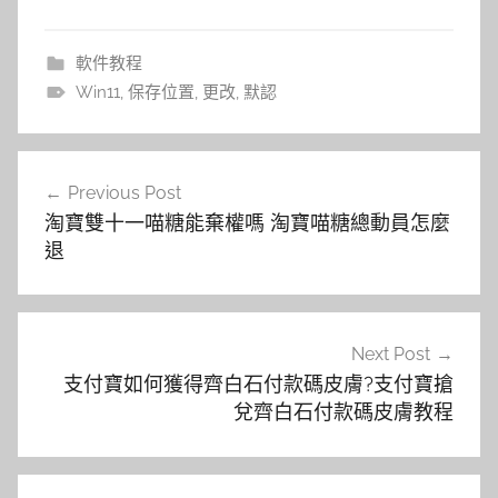
軟件教程
Win11
,
保存位置
,
更改
,
默認
文
Previous Post
章
淘寶雙十一喵糖能棄權嗎 淘寶喵糖總動員怎麼
導
退
覽
Next Post
支付寶如何獲得齊白石付款碼皮膚?支付寶搶
兌齊白石付款碼皮膚教程