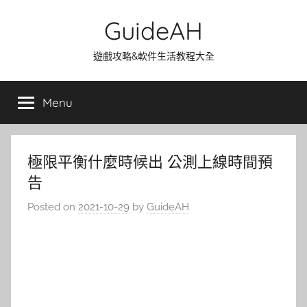
Skip
GuideAH
to
content
遊戲攻略&軟件生活教程大全
Menu
極限平衡什麼時候出 公測上線時間預
告
Posted on
2021-10-29
by
GuideAH