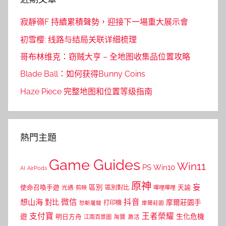
寂靜嶺F 持續累積聲勢，迎接下一場重大展示會
初雪樱: 线路与结局关联详细梳理
哥布林维克：窃贼大亨 – 全地图收集品位置攻略
Blade Ball：如何获得Bunny Coins
Haze Piece 完整地图和位置等级指南
熱門主題
Game Guides
Win11
PS
Win10
AI
AirPods
原神
妄
區別
使命召喚手遊
區別對比
天諭
光遇
剪映
嗶哩嗶哩
微信
抖音
想山海
對比
摩爾莊園手
打印機
怒斬屠龍
摩爾莊園
支付寶
王者榮耀
遊
生化危機
明日方舟
江南百景圖
淘寶
激活