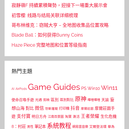
寂靜嶺F 持續累積聲勢，迎接下一場重大展示會
初雪樱: 线路与结局关联详细梳理
哥布林维克：窃贼大亨 – 全地图收集品位置攻略
Blade Ball：如何获得Bunny Coins
Haze Piece 完整地图和位置等级指南
熱門主題
Game Guides
Win11
PS
Win10
AI
AirPods
原神
妄
區別
使命召喚手遊
區別對比
天諭
光遇
剪映
嗶哩嗶哩
微信
抖音
想山海
對比
摩爾莊園手
打印機
怒斬屠龍
摩爾莊園
支付寶
王者榮耀
遊
生化危機
明日方舟
江南百景圖
淘寶
激活
系統教程
8：村莊
筆記本
網易雲音樂
艾爾登法環
華為
男性