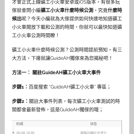
才會正式上線礦工小火車安卓或iOS版本，有很多玩
傢就會問小編
礦工小火車什麼時候公測
，究竟
什麼時
候出
呢？今天小編就為大傢提供如何快速地知道礦工
小火車開放下載和公測的時間，你就可以最快知道礦
工小火車公測時間瞭！
礦工小火車什麼時候公測？公測
時間提前預知，有三
大方法，下邊就讓GuideAH獨傢來為您揭秘吧！
方法一： 關註GuideAH礦工小火車大事件
步驟1：
百度搜索
“
GuideAH礦工小火車
”
專區
；
步驟2：
關註大事件列表，每次礦工小火車測試的時
間都會最新發佈，這是GuideAH獨傢的哦；