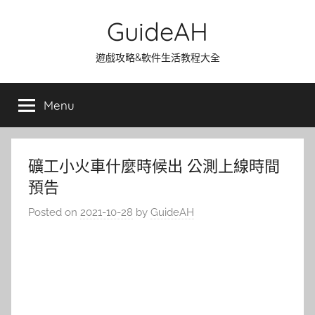
Skip
GuideAH
to
content
遊戲攻略&軟件生活教程大全
Menu
礦工小火車什麼時候出 公測上線時間
預告
Posted on
2021-10-28
by
GuideAH