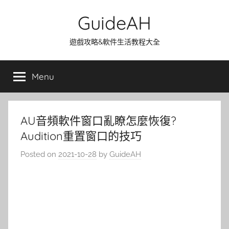
Skip
GuideAH
to
content
遊戲攻略&軟件生活教程大全
Menu
AU音頻軟件窗口亂瞭怎麼恢復?
Audition重置窗口的技巧
Posted on
2021-10-28
by
GuideAH