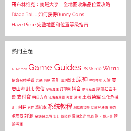
哥布林维克：窃贼大亨 – 全地图收集品位置攻略
Blade Ball：如何获得Bunny Coins
Haze Piece 完整地图和位置等级指南
熱門主題
Game Guides
Win11
PS
Win10
AI
AirPods
原神
妄
區別
使命召喚手遊
區別對比
天諭
光遇
剪映
嗶哩嗶哩
微信
抖音
想山海
對比
摩爾莊園手
打印機
怒斬屠龍
摩爾莊園
支付寶
王者榮耀
遊
生化危機
明日方舟
江南百景圖
淘寶
激活
系統教程
8：村莊
筆記本
網易雲音樂
艾爾登法環
華為
男性
評測
體
處理器
顯卡
金鏟鏟之戰
雲頂之弈
釘釘
陰陽師
電腦
顯示器
驗評測