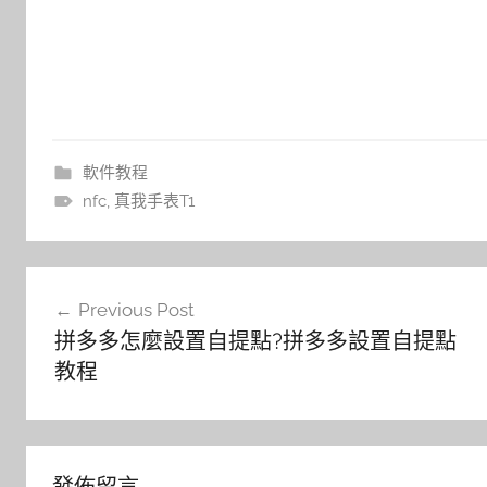
軟件教程
nfc
,
真我手表T1
文
Previous Post
章
拼多多怎麼設置自提點?拼多多設置自提點
導
教程
覽
發佈留言