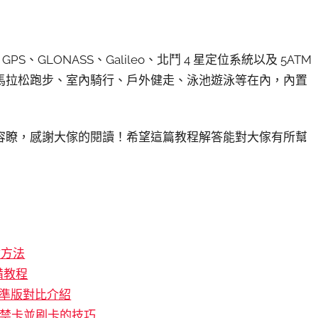
S、GLONASS、Galileo、北鬥 4 星定位系統以及 5ATM
馬拉松跑步、室內騎行、戶外健走、泳池遊泳等在內，內置
內容瞭，感謝大傢的閱讀！希望這篇教程解答能對大傢有所幫
付方法
備教程
標準版對比介紹
門禁卡並刷卡的技巧