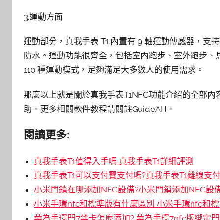
3.運動方面
運動部分，真我手表 T1 內置有 9 軸運動傳感器，支持 GP
防水。運動功能很齊全，包括室內跑步、室外跑步、
110 種運動模式，足夠滿足大多數人的使用需求。
那麼以上就是關於真我手表T1NFC功能介紹的全部
助。更多相關軟件教程請關註GuideAH。
閱讀更多:
真我手表T1值得入手嗎 真我手表T1詳細評測
真我手表T1可以支付寶支付嗎?真我手表T1離線支
小米門鎖在哪添加NFC設備?小米門鎖添加NFC設
小米手環nfc和標準版有什麼區別 小米手環nfc和
華為手環門7禁卡怎麼添加? 華為手環7nfc版綁定