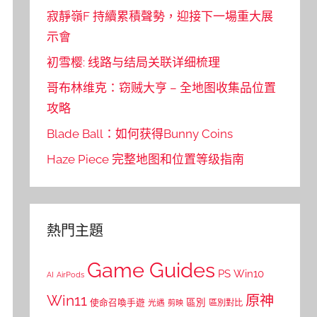
寂靜嶺F 持續累積聲勢，迎接下一場重大展
示會
初雪樱: 线路与结局关联详细梳理
哥布林维克：窃贼大亨 – 全地图收集品位置
攻略
Blade Ball：如何获得Bunny Coins
Haze Piece 完整地图和位置等级指南
熱門主題
Game Guides
PS
Win10
AI
AirPods
Win11
原神
區別
使命召喚手遊
區別對比
光遇
剪映