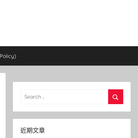
olicy)
Search
for:
Search
近期文章