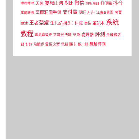
微信
抖音
妄想山海
對比
天諭
打印機
嗶哩嗶哩
怒斬屠龍
支付寶
摩爾莊園手遊
明日方舟
江南百景圖
淘寶
摩爾莊園
系統
王者榮耀
生化危機8：村莊
筆記本
激活
男性
教程
評測
處理器
網易雲音樂
艾爾登法環
華為
金鏟鏟之
體驗評測
顯卡
戰
雲頂之弈
釘釘
陰陽師
電腦
顯示器