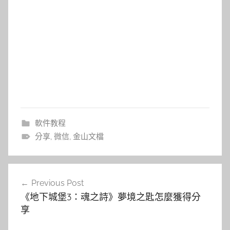
軟件教程
分享
,
微信
,
金山文檔
文
Previous Post
章
《地下城堡3：魂之詩》夢境之匙怎麼獲得分
導
享
覽