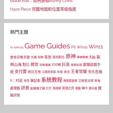
Blade Ball：如何获得Bunny Coins
Haze Piece 完整地图和位置等级指南
熱門主題
Game Guides
Win11
PS
Win10
AI
AirPods
原神
妄
區別
使命召喚手遊
區別對比
天諭
光遇
剪映
嗶哩嗶哩
微信
抖音
想山海
對比
摩爾莊園手
打印機
怒斬屠龍
摩爾莊園
支付寶
王者榮耀
遊
生化危機
明日方舟
江南百景圖
淘寶
激活
系統教程
8：村莊
筆記本
網易雲音樂
艾爾登法環
華為
男性
評測
體
處理器
顯卡
金鏟鏟之戰
雲頂之弈
釘釘
陰陽師
電腦
顯示器
驗評測