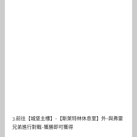
3.前往【城堡主樓】-【斯萊特林休息室】外-與弗雷
兄弟進行對戰-獲勝即可獲得