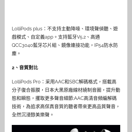
LolliPods plus：不支持主動降噪、環境聲偵聽、遊
戲模式、自定義app。支持藍牙V5.2、高通
QCC3040藍牙芯片組、鏡像連接功能，IP54防水防
塵。
2、音質對比
LolliPods Pro：采用AAC和SBC解碼格式，搭載高
分子復合振膜，日本大黑原廠線材繞制音圈，提升動
態和瞬態，攫取更多聲音細節;AAC高清音頻編解碼
技術，為追求高保真音質的聽者帶來更高品質聲音，
全然沉浸醇美樂聲。