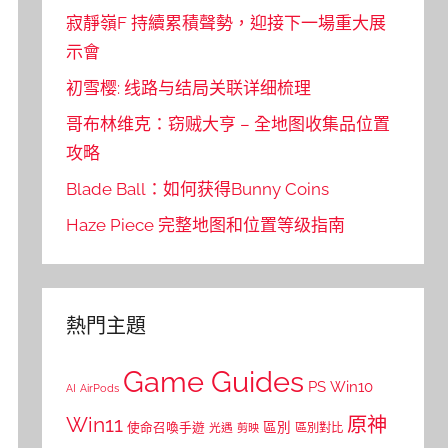
寂靜嶺F 持續累積聲勢，迎接下一場重大展
示會
初雪樱: 线路与结局关联详细梳理
哥布林维克：窃贼大亨 – 全地图收集品位置
攻略
Blade Ball：如何获得Bunny Coins
Haze Piece 完整地图和位置等级指南
熱門主題
Game Guides
PS
Win10
AI
AirPods
Win11
原神
區別
使命召喚手遊
區別對比
光遇
剪映