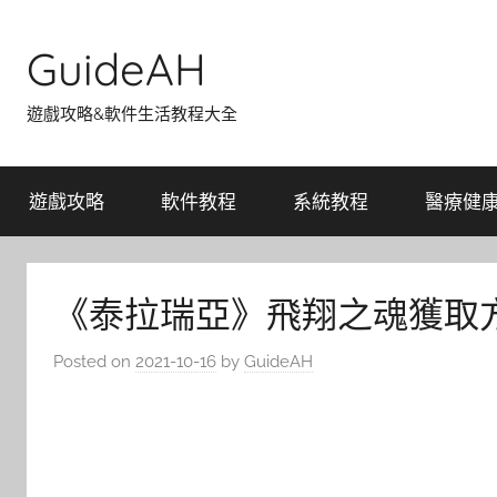
Skip
to
GuideAH
content
遊戲攻略&軟件生活教程大全
遊戲攻略
軟件教程
系統教程
醫療健
《泰拉瑞亞》飛翔之魂獲取
Posted on
2021-10-16
by
GuideAH