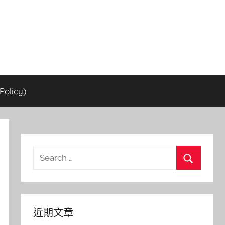
olicy)
Search
for:
Search
近期文章