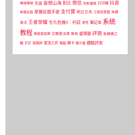
微信
抖音
妄想山海
對比
天諭
打印機
嗶哩嗶哩
怒斬屠龍
支付寶
摩爾莊園手遊
明日方舟
江南百景圖
淘寶
摩爾莊園
系統
王者榮耀
生化危機8：村莊
筆記本
激活
男性
教程
評測
處理器
網易雲音樂
艾爾登法環
華為
金鏟鏟之
體驗評測
顯卡
戰
雲頂之弈
釘釘
陰陽師
電腦
顯示器