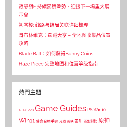
寂靜嶺F 持續累積聲勢，迎接下一場重大展
示會
初雪樱: 线路与结局关联详细梳理
哥布林维克：窃贼大亨 – 全地图收集品位置
攻略
Blade Ball：如何获得Bunny Coins
Haze Piece 完整地图和位置等级指南
熱門主題
Game Guides
PS
Win10
AI
AirPods
Win11
原神
區別
使命召喚手遊
區別對比
光遇
剪映