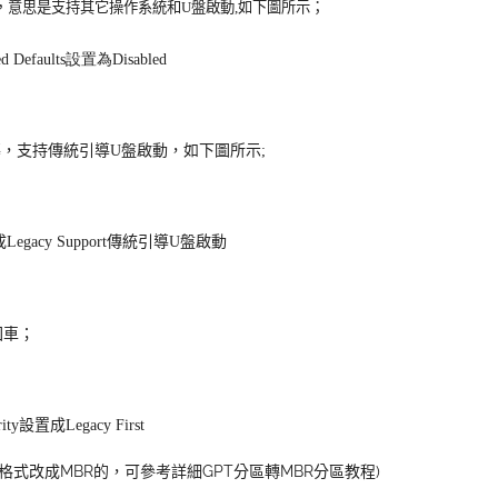
，意思是支持其它操作系統和U盤啟動,如下圖所示
；
rt傳統引導，支持傳統引導U盤啟動，如下圖所示
;
回車
；
區格式改成MBR的，可參考
詳細GPT分區轉MBR分區教程
)