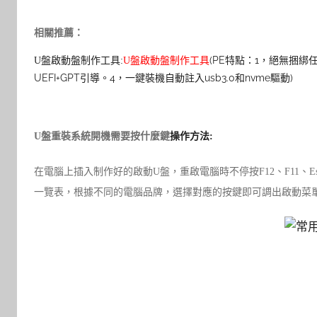
相關推薦：
(PE特點：1，絕無捆綁
U盤啟動盤制作工具:
U盤啟動盤制作工具
UEFI+GPT引導。4，一鍵裝機自動註入usb3.0和nvme驅動)
U盤重裝系統開機需要按什麼鍵
操作方法:
在電腦上插入制作好的啟動U盤，重啟電腦時不停按F12、F11、
一覽表，根據不同的電腦品牌，選擇對應的按鍵即可調出啟動菜