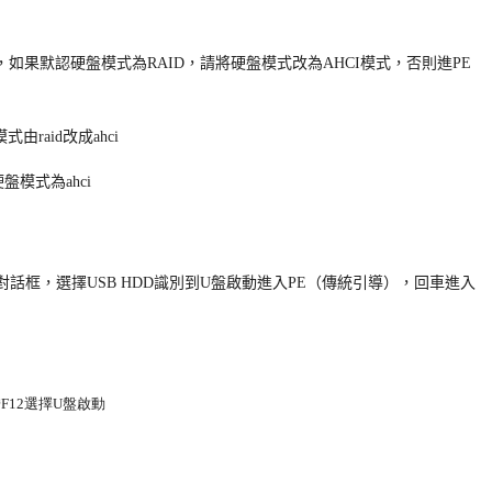
er mode這項，如果默認硬盤模式為RAID，請將硬盤模式改為AHCI模式，否則進PE
對話框，選擇
USB HDD
識別到
U
盤啟動進入PE（傳統引導），回車進入