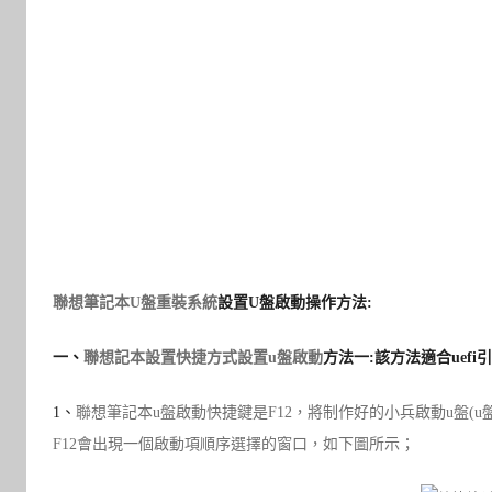
聯想筆記本
U盤重裝系統
設置U盤啟動操作方法:
一、
聯想記本設置
快捷方式設置u盤啟動
方法一:該方法適合uefi
1
、
聯想筆記本u盤啟動快捷鍵是F12，將制作好的小兵啟動u盤(
u
F12會出現一個啟動項順序選擇的窗口，如下圖所示；