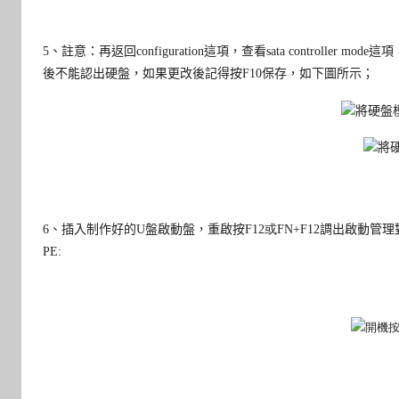
5
、
註意：再返回configuration這項，查看sata controll
後不能認出硬盤，如果更改後記得按F10保存，如下圖所示
；
6
、插入制作好的
U
盤啟動盤，重啟按
F12或FN+F12
調出啟動管理
PE: