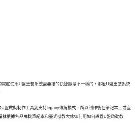
的電腦使用U盤重裝系統需要按的快捷鍵是不一樣的，那麼U盤重裝系統
。
U盤啟動制作工具隻支持legacy傳統模式，所以制作後在
筆記本上或臺
編就根據
各品牌機筆記本和臺式機教大傢如何用如何設置U盤啟動
教