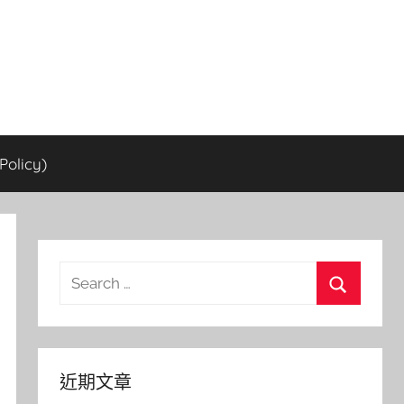
olicy)
Search
for:
Search
近期文章