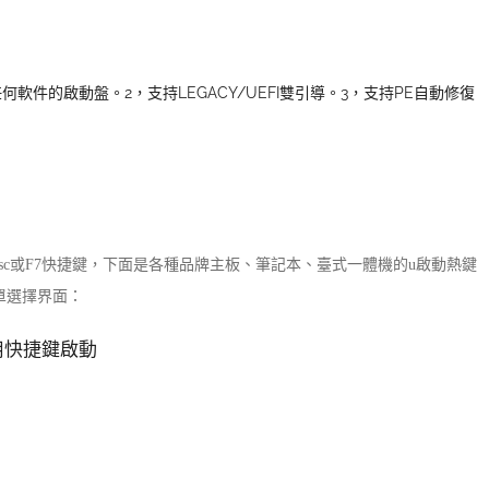
任何軟件的啟動盤。
2，支持LEGACY/UEFI雙引導。
3，支持PE自動修復
Esc或F7快捷鍵，下面是各種品牌主板、筆記本、臺式一體機的u啟動熱鍵
單選擇界面：