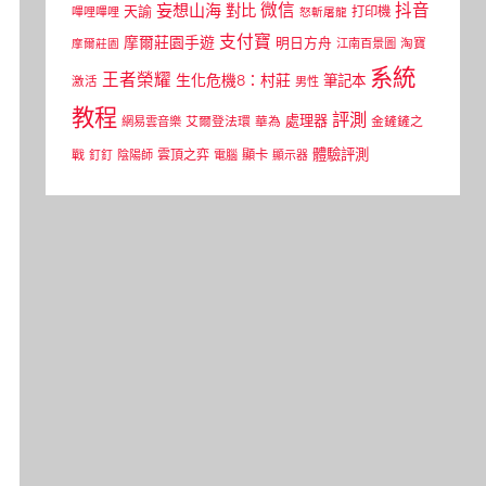
微信
抖音
妄想山海
對比
天諭
打印機
嗶哩嗶哩
怒斬屠龍
支付寶
摩爾莊園手遊
明日方舟
江南百景圖
淘寶
摩爾莊園
系統
王者榮耀
生化危機8：村莊
筆記本
激活
男性
教程
評測
處理器
網易雲音樂
艾爾登法環
華為
金鏟鏟之
體驗評測
顯卡
戰
雲頂之弈
釘釘
陰陽師
電腦
顯示器