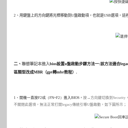
2
、
用鍵盤上的方向鍵將光標移動到U盤啟動項，也就是USB選項，這裡一
二、
聯想筆記本進入
bios
設置u盤啟動步驟方法一:該方法適合lega
區類型改成MBR（
gpt轉mbr教程
）.
1
、開機一直按
F2或（FN+F2）
進入
BIOS
，
按→方向鍵切換到Security
不關閉此選項，無法正常打開legacy傳統引導U盤啟動，如下圖所示；