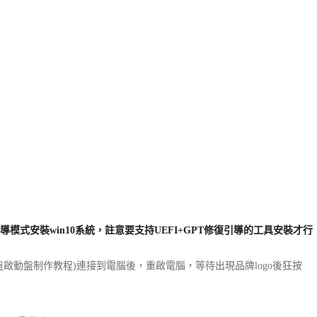
引導模式安裝win10系統，註意要支持UEFI+GPT修復引導的工具安裝才行
盤啟動盤制作教程
)連接到電腦後，重啟電腦，等待出現品牌logo後狂按