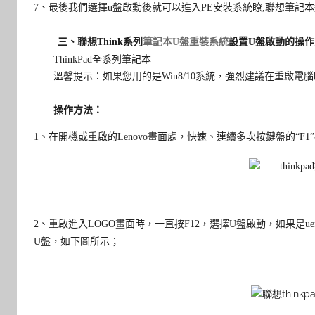
7
、
最後我們選擇u盤啟動後就可以進入PE安裝系統瞭,聯想筆記本進
三、
聯想
Think系列
筆記本
U盤重裝系統
設置U盤啟動的操作
ThinkPad全系列筆記本
溫馨提示：如果您用的是Win8/10系統，強烈建議在重啟電腦
操作方法：
1、在開機或重啟的Lenovo畫面處，快速、連續多次按鍵盤的“F1
2
、重啟進入
LOGO
畫面時，一直按
F12
，選擇
U
盤啟動，如果是uef
U盤，如下圖所示；