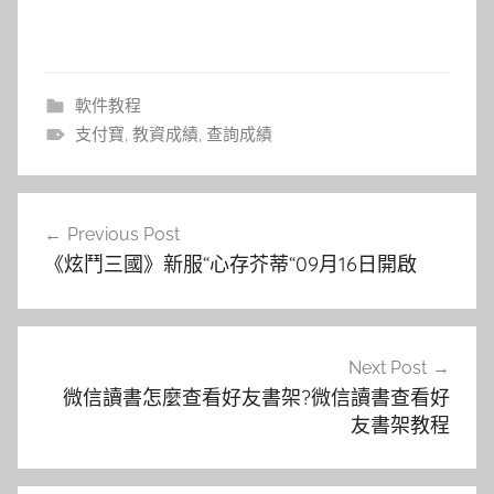
軟件教程
支付寶
,
教資成績
,
查詢成績
文
Previous Post
章
《炫鬥三國》新服“心存芥蒂“09月16日開啟
導
覽
Next Post
微信讀書怎麼查看好友書架?微信讀書查看好
友書架教程