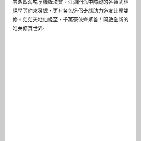
雲遊四海暢享機緣法寶。江湖門派中隱藏的各類武林
絕學等你來發掘，更有各色道侶奇緣助力道友比翼雙
修。茫茫天地仙緣至，千萬豪俠齊聚首！開啟全新的
唯美修真世界~