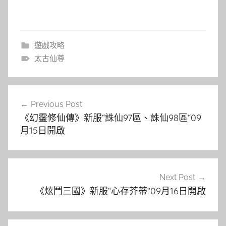
遊戲攻略
太古仙尊
文
Previous Post
章
《幻靈修仙傳》新服“誅仙97區、誅仙98區“09
導
月15日開啟
覽
Next Post
《炫鬥三國》新服“心存芥蒂“09月16日開啟