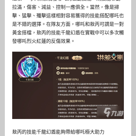
拉滿，傷害、減益、控制一應俱全。當然，像是掃
擊、猛擊、殲擊這樣相對容易獲得的技能搭配哪吒也
是不錯的選擇。在隊友方面，哪吒和敖丙可謂是一對
黃金搭檔，敖丙的技能千龍幻盾在實戰中可以多次觸
發哪吒烈火紅蓮的反傷效果。
敖丙的技能千龍幻盾能夠帶給哪吒極大助力