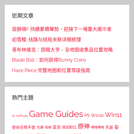
近期文章
寂靜嶺F 持續累積聲勢，迎接下一場重大展示會
初雪樱: 线路与结局关联详细梳理
哥布林维克：窃贼大亨 – 全地图收集品位置攻略
Blade Ball：如何获得Bunny Coins
Haze Piece 完整地图和位置等级指南
熱門主題
Game Guides
Win11
PS
Win10
AI
AirPods
原神
妄
區別
使命召喚手遊
區別對比
天諭
光遇
剪映
嗶哩嗶哩