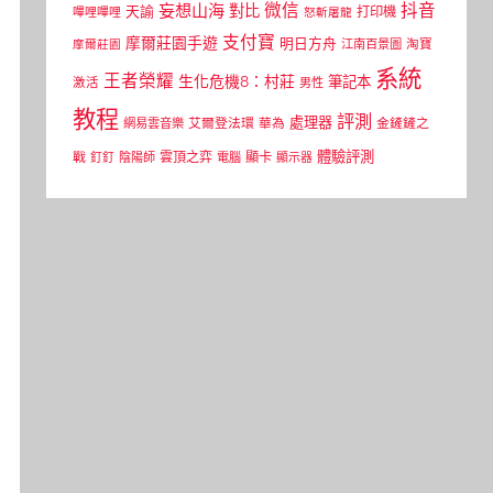
微信
抖音
妄想山海
對比
天諭
打印機
嗶哩嗶哩
怒斬屠龍
支付寶
摩爾莊園手遊
明日方舟
江南百景圖
淘寶
摩爾莊園
系統
王者榮耀
生化危機8：村莊
筆記本
激活
男性
教程
評測
處理器
網易雲音樂
艾爾登法環
華為
金鏟鏟之
體驗評測
顯卡
戰
雲頂之弈
釘釘
陰陽師
電腦
顯示器