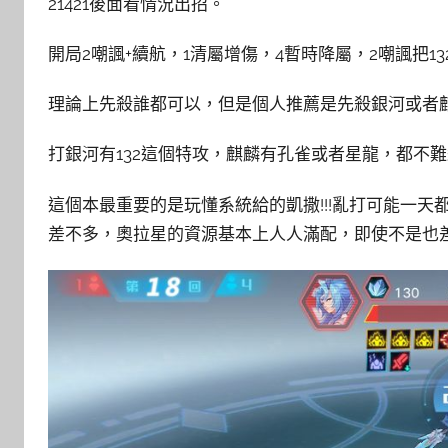
21421後面看情況出招。
開局2嘲諷+續航，1清屬增傷，4暫時降屬，2嘲諷把1
理論上先殺誰都可以，但是個人推薦是先殺銀河或者麒
打銀河有132這個特攻，麒麟有孔雀或者星龍，都不難
這個本最重要的是玩懂系統給的凱撒!!!亂打可能一天
差不多，奧拉星的資源基本上人人滿配，即使不是也