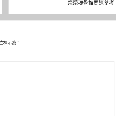
榮榮魂骨推薦速參考
位標示為
*