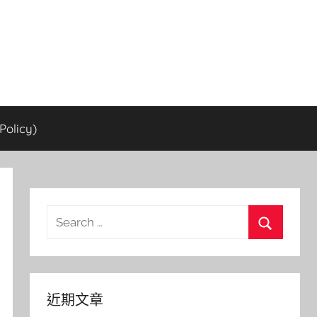
olicy)
Search
for:
Search
近期文章