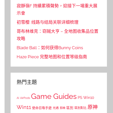
寂靜嶺F 持續累積聲勢，迎接下一場重大展
示會
初雪樱: 线路与结局关联详细梳理
哥布林维克：窃贼大亨 – 全地图收集品位置
攻略
Blade Ball：如何获得Bunny Coins
Haze Piece 完整地图和位置等级指南
熱門主題
Game Guides
PS
Win10
AI
AirPods
Win11
原神
區別
使命召喚手遊
區別對比
光遇
剪映