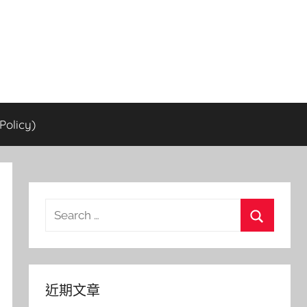
olicy)
Search
for:
Search
近期文章