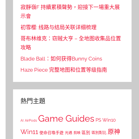
寂靜嶺F 持續累積聲勢，迎接下一場重大展
示會
初雪樱: 线路与结局关联详细梳理
哥布林维克：窃贼大亨 – 全地图收集品位置
攻略
Blade Ball：如何获得Bunny Coins
Haze Piece 完整地图和位置等级指南
熱門主題
Game Guides
PS
Win10
AI
AirPods
Win11
原神
區別
使命召喚手遊
區別對比
光遇
剪映