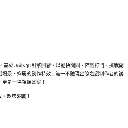
。基於Unity3D引擎開發，以暢快闖關、陣營打鬥、挑戰副
戲場景、絢麗的動作特效……無一不體現出瞭遊戲制作者的誠
，更是一場視聽盛宴！
開啟，邀您來戰！