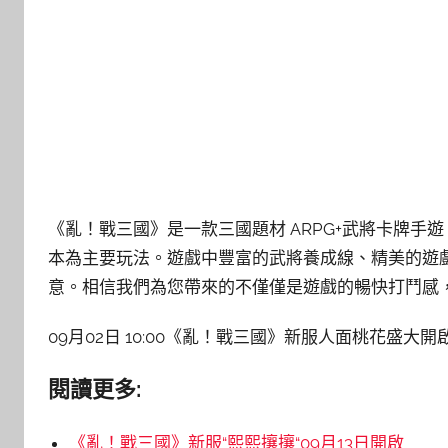
《亂！戰三國》是一款三國題材 ARPG+武將卡牌手遊
本為主要玩法。
遊戲中豐富的武將養成線、精美的遊
意。相信我們為您帶來的不僅僅是遊戲的暢快打鬥感
09月02日 10:00《亂！戰三國》新服人面桃花盛大
閱讀更多:
《亂！戰三國》新服“熙熙攘攘“09月13日開啟