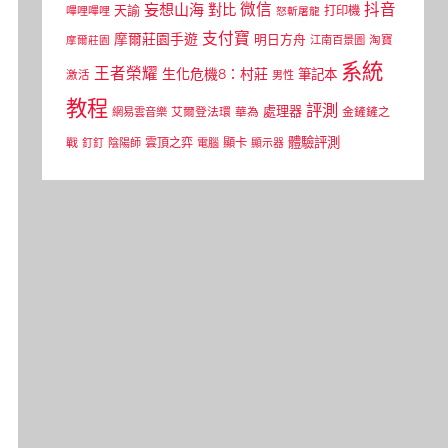
微信
抖音
妄想山海
對比
天諭
打印機
嗶哩嗶哩
怒斬屠龍
支付寶
摩爾莊園手遊
明日方舟
江南百景圖
淘寶
摩爾莊園
系統
王者榮耀
生化危機8：村莊
筆記本
激活
男性
教程
評測
處理器
網易雲音樂
艾爾登法環
華為
金鏟鏟之
體驗評測
顯卡
戰
雲頂之弈
釘釘
陰陽師
電腦
顯示器