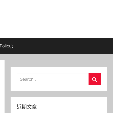
olicy)
Search
for:
Search
近期文章