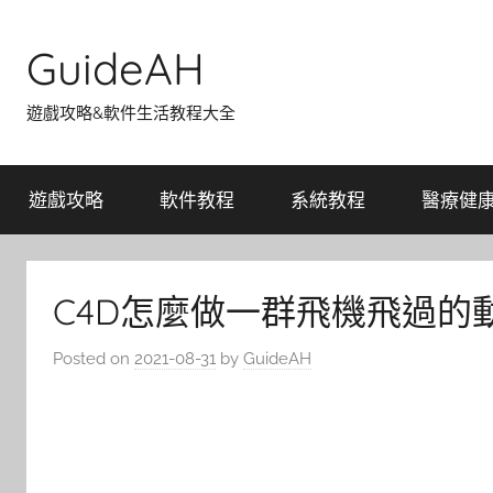
Skip
to
GuideAH
content
遊戲攻略&軟件生活教程大全
遊戲攻略
軟件教程
系統教程
醫療健
C4D怎麼做一群飛機飛過的動
Posted on
2021-08-31
by
GuideAH