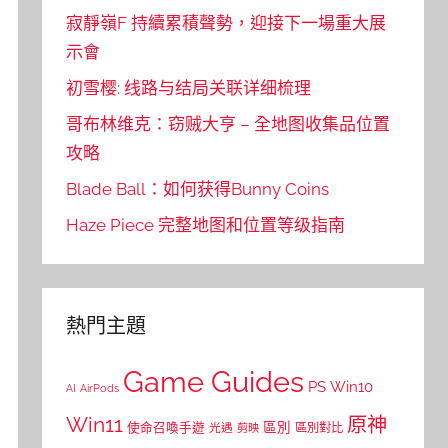
寂靜嶺F 持續累積聲勢，迎接下一場重大展
示會
初雪樱: 线路与结局关联详细梳理
哥布林维克：窃贼大亨 – 全地图收集品位置
攻略
Blade Ball：如何获得Bunny Coins
Haze Piece 完整地图和位置等级指南
熱門主題
Game Guides
PS
Win10
AI
AirPods
Win11
原神
區別
使命召喚手遊
區別對比
光遇
剪映