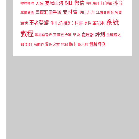
微信
抖音
妄想山海
對比
天諭
打印機
嗶哩嗶哩
怒斬屠龍
支付寶
摩爾莊園手遊
明日方舟
江南百景圖
淘寶
摩爾莊園
系統
王者榮耀
生化危機8：村莊
筆記本
激活
男性
教程
評測
處理器
網易雲音樂
艾爾登法環
華為
金鏟鏟之
體驗評測
顯卡
戰
雲頂之弈
釘釘
陰陽師
電腦
顯示器