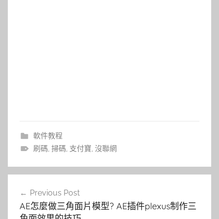
軟件教程
刷碼
,
掃碼
,
支付寶
,
沒聯網
文
Previous Post
章
AE怎麼做三角面片模型? AE插件plexus制作三
導
角面效果的技巧