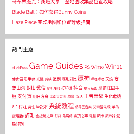
哥布林维克：窃贼大亨 – 全地图收集品位置攻略
Blade Ball：如何获得Bunny Coins
Haze Piece 完整地图和位置等级指南
熱門主題
Game Guides
Win11
PS
Win10
AI
AirPods
原神
妄
區別
使命召喚手遊
區別對比
天諭
光遇
剪映
嗶哩嗶哩
微信
抖音
想山海
對比
摩爾莊園手
打印機
怒斬屠龍
摩爾莊園
支付寶
王者榮耀
遊
生化危機
明日方舟
江南百景圖
淘寶
激活
系統教程
8：村莊
筆記本
網易雲音樂
艾爾登法環
華為
男性
評測
體
處理器
顯卡
金鏟鏟之戰
雲頂之弈
釘釘
陰陽師
電腦
顯示器
驗評測