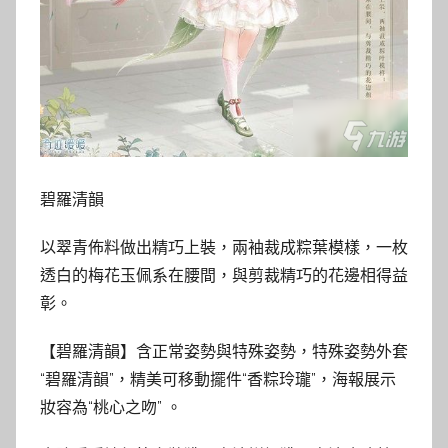
碧羅清韻
以翠青佈料做出精巧上裝，兩袖裁成粽葉模樣，一枚
透白的梅花玉佩系在腰間，與剪裁精巧的花邊相得益
彰。
【碧羅清韻】含正常姿勢與特殊姿勢，特殊姿勢外套
“碧羅清韻”，精美可移動擺件“香粽玲瓏”，海報展示
妝容為“桃心之吻” 。