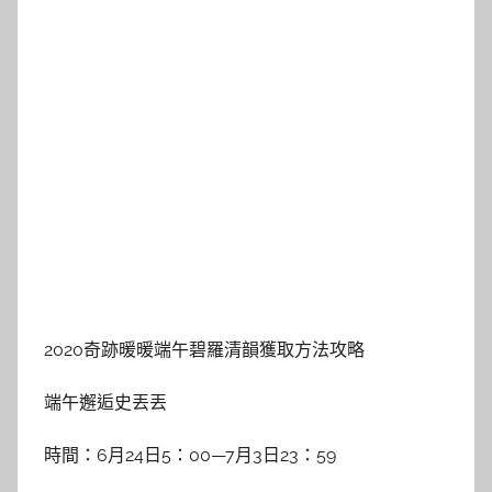
2020奇跡暖暖端午碧羅清韻獲取方法攻略
端午邂逅史丟丟
時間：6月24日5：00—7月3日23：59