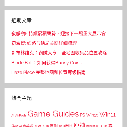
Search
近期文章
寂靜嶺F 持續累積聲勢，迎接下一場重大展示會
初雪樱: 线路与结局关联详细梳理
哥布林维克：窃贼大亨 – 全地图收集品位置攻略
Blade Ball：如何获得Bunny Coins
Haze Piece 完整地图和位置等级指南
熱門主題
Game Guides
Win11
PS
Win10
AI
AirPods
原神
妄
區別
使命召喚手遊
區別對比
天諭
光遇
剪映
嗶哩嗶哩