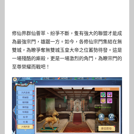
修仙界群仙薈萃、紛爭不斷，隻有強大的聯盟才能成
為最強宗門，雄踞一方。如今，各修仙宗門集結在無
雙城，為瞭爭奪無雙城玉皇大帝之位蓄勢待發。這是
一場殘酷的廝殺，更是一場激烈的角鬥，為瞭宗門的
至尊榮耀而戰吧！