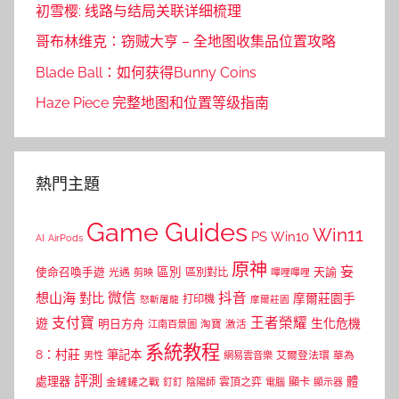
初雪樱: 线路与结局关联详细梳理
哥布林维克：窃贼大亨 – 全地图收集品位置攻略
Blade Ball：如何获得Bunny Coins
Haze Piece 完整地图和位置等级指南
熱門主題
Game Guides
Win11
PS
Win10
AI
AirPods
原神
妄
區別
使命召喚手遊
區別對比
天諭
光遇
剪映
嗶哩嗶哩
微信
抖音
想山海
對比
摩爾莊園手
打印機
怒斬屠龍
摩爾莊園
支付寶
王者榮耀
遊
生化危機
明日方舟
江南百景圖
淘寶
激活
系統教程
8：村莊
筆記本
網易雲音樂
艾爾登法環
華為
男性
評測
體
處理器
顯卡
金鏟鏟之戰
雲頂之弈
釘釘
陰陽師
電腦
顯示器