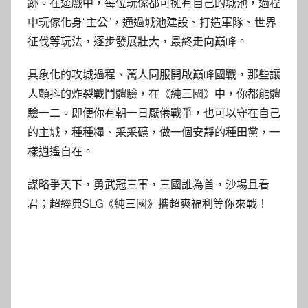
跡。在遊戲中，每位玩傢都可擁有自己的城池，過程
中玩傢化身“主公”，通過城池建設、打造軍隊、世界
征伐等玩法，逐步發展壯大，最終走向巔峰。
具象化的攻城過程、萬人同服開啟巔峰國戰，那些讓
人顫抖的炸裂戰鬥體驗，在《純三國》中，你都能體
驗一二。即便你有朝一日厭倦戰爭，也可以守在自己
的主城，種種糧、采采礦，做一個安靜的種田黨，一
樣逍遙自在。
謀略爭天下，勇武冠三軍，三國誰為首，沙場且看
君；超經典SLG《純三國》攜超爽福利等你來戰！