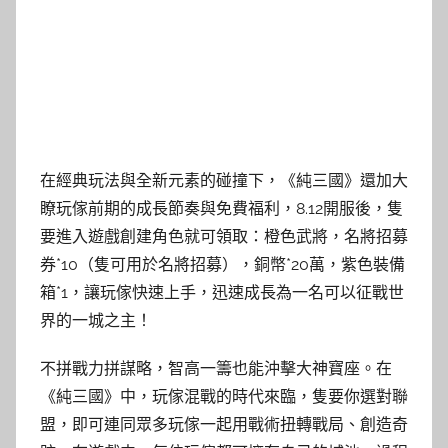
在經典玩法與全新元素的碰撞下，《純三國》還加大
瞭玩傢前期的成長節奏與免費福利，8.12開服後，隻
要進入遊戲創建角色就可領取：橙色武將，名將招募
券*10（隻可用於名將招募），銅幣*20萬，紫色裝備
箱*1，讓玩傢快速上手，迅速成長為一名可以征戰世
界的一城之主！
不拼戰力拼謀略，智高一籌也能沖擊大神寶座。在
《純三國》中，玩傢混戰的時代來臨，隻要你選對聯
盟，即可連同眾多玩傢一起用戰術扭轉戰局、創造奇