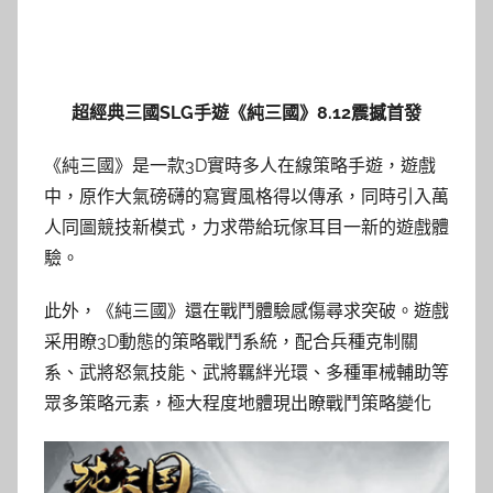
超經典
三國SLG手遊《純三國》8.12震撼首發
《純三國》是一款3D實時多人在線策略手遊，遊戲
中，原作大氣磅礴的寫實風格得以傳承，同時引入萬
人同圖競技新模式，力求帶給玩傢耳目一新的遊戲體
驗。
此外，《純三國》還在戰鬥體驗感傷尋求突破。遊戲
采用瞭3D動態的策略戰鬥系統，配合兵種克制關
系、武將怒氣技能、武將羈絆光環、多種軍械輔助等
眾多策略元素，極大程度地體現出瞭戰鬥策略變化