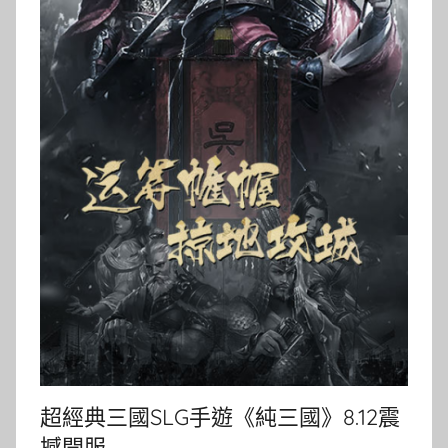
超經典三國SLG手遊《純三國》8.12震
撼開服