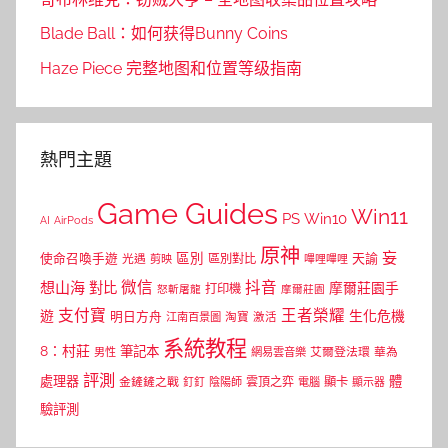
Blade Ball：如何获得Bunny Coins
Haze Piece 完整地图和位置等级指南
熱門主題
Game Guides
Win11
PS
Win10
AI
AirPods
原神
妄
區別
使命召喚手遊
區別對比
天諭
光遇
剪映
嗶哩嗶哩
微信
抖音
想山海
對比
摩爾莊園手
打印機
怒斬屠龍
摩爾莊園
支付寶
王者榮耀
遊
生化危機
明日方舟
江南百景圖
淘寶
激活
系統教程
8：村莊
筆記本
網易雲音樂
艾爾登法環
華為
男性
評測
體
處理器
顯卡
金鏟鏟之戰
雲頂之弈
釘釘
陰陽師
電腦
顯示器
驗評測