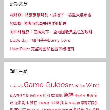
近期文章
寂靜嶺F 持續累積聲勢，迎接下一場重大展示會
初雪樱: 线路与结局关联详细梳理
哥布林维克：窃贼大亨 – 全地图收集品位置攻略
Blade Ball：如何获得Bunny Coins
Haze Piece 完整地图和位置等级指南
熱門主題
Game Guides
Win11
PS
Win10
AI
AirPods
原神
妄
區別
使命召喚手遊
區別對比
天諭
光遇
剪映
嗶哩嗶哩
微信
抖音
想山海
對比
摩爾莊園手
打印機
怒斬屠龍
摩爾莊園
支付寶
王者榮耀
遊
生化危機
明日方舟
江南百景圖
淘寶
激活