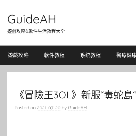
Skip
to
GuideAH
content
遊戲攻略&軟件生活教程大全
遊戲攻略
軟件教程
系統教程
醫療健
《冒險王3OL》新服“毒蛇島“
Posted on
2021-07-20
by
GuideAH