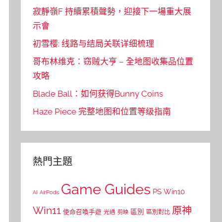
寂靜嶺F 持續累積聲勢，迎接下一場重大展
示會
初雪樱: 线路与结局关联详细梳理
哥布林维克：窃贼大亨 – 全地图收集品位置
攻略
Blade Ball：如何获得Bunny Coins
Haze Piece 完整地图和位置等级指南
熱門主題
Game Guides
PS
Win10
AI
AirPods
Win11
原神
區別
使命召喚手遊
區別對比
光遇
剪映