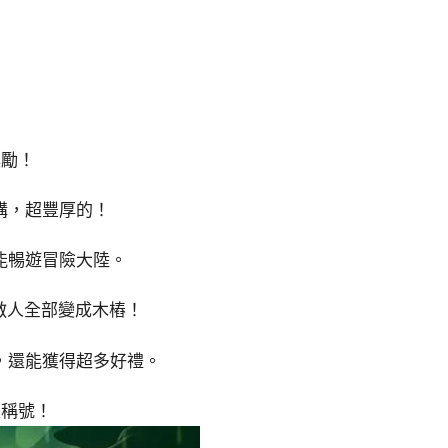
獎勵！
講，超豐厚的！
能暢遊冒險大陸。
敵人全部變成木樁！
，還能獲得超多好禮。
定稱號！