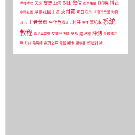
微信
抖音
妄想山海
對比
天諭
打印機
嗶哩嗶哩
怒斬屠龍
支付寶
摩爾莊園手遊
明日方舟
江南百景圖
淘寶
摩爾莊園
系統
王者榮耀
生化危機8：村莊
筆記本
激活
男性
教程
評測
處理器
網易雲音樂
艾爾登法環
華為
金鏟鏟之
體驗評測
顯卡
戰
雲頂之弈
釘釘
陰陽師
電腦
顯示器