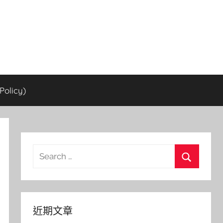
olicy)
Search
for:
Search
近期文章