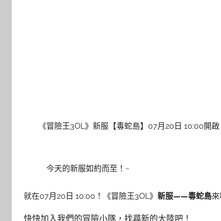
《冒險王3OL》新服【毒蛇島】07月20日 10:00開啟
今天的新服如約而至！~
就在07月20日 10:00！《冒險王3OL》
新服——毒蛇島
來
快快加入我們的冒險小隊，找尋新的大陸吧！