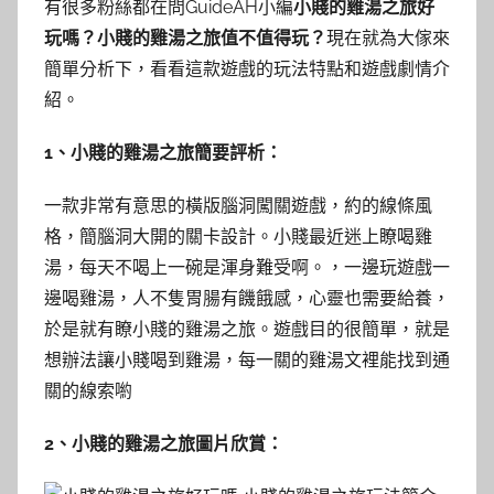
有很多粉絲都在問GuideAH小編
小賤的雞湯之旅好
玩嗎？小賤的雞湯之旅值不值得玩？
現在就為大傢來
簡單分析下，看看這款遊戲的玩法特點和遊戲劇情介
紹。
1、小賤的雞湯之旅簡要評析：
一款非常有意思的橫版腦洞闖關遊戲，約的線條風
格，簡腦洞大開的關卡設計。小賤最近迷上瞭喝雞
湯，每天不喝上一碗是渾身難受啊。，一邊玩遊戲一
邊喝雞湯，人不隻胃腸有饑餓感，心靈也需要給養，
於是就有瞭小賤的雞湯之旅。遊戲目的很簡單，就是
想辦法讓小賤喝到雞湯，每一關的雞湯文裡能找到通
關的線索喲
2、小賤的雞湯之旅圖片欣賞：