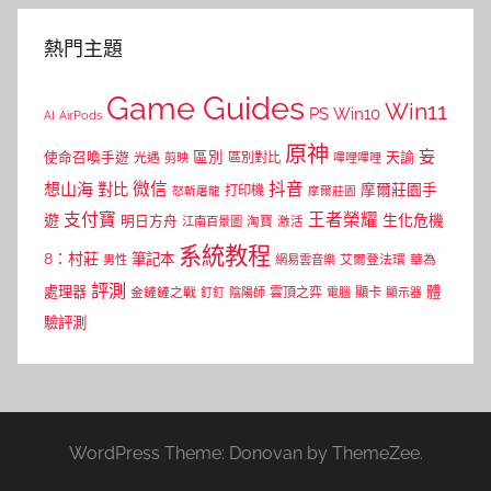
熱門主題
Game Guides
Win11
PS
Win10
AI
AirPods
原神
妄
區別
使命召喚手遊
區別對比
天諭
光遇
剪映
嗶哩嗶哩
微信
抖音
想山海
對比
摩爾莊園手
打印機
怒斬屠龍
摩爾莊園
支付寶
王者榮耀
遊
生化危機
明日方舟
江南百景圖
淘寶
激活
系統教程
8：村莊
筆記本
網易雲音樂
艾爾登法環
華為
男性
評測
體
處理器
顯卡
金鏟鏟之戰
雲頂之弈
釘釘
陰陽師
電腦
顯示器
驗評測
WordPress Theme: Donovan by ThemeZee.