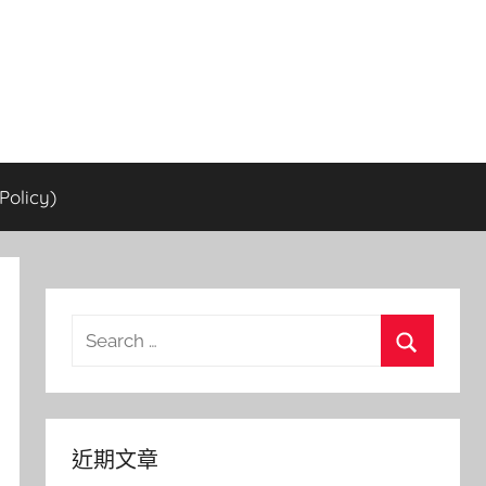
olicy)
Search
for:
Search
近期文章