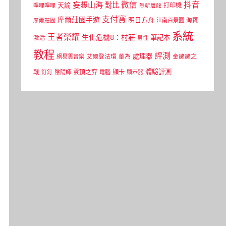
微信
抖音
妄想山海
對比
天諭
打印機
嗶哩嗶哩
怒斬屠龍
支付寶
摩爾莊園手遊
明日方舟
江南百景圖
淘寶
摩爾莊園
系統
王者榮耀
生化危機8：村莊
筆記本
激活
男性
教程
評測
處理器
網易雲音樂
艾爾登法環
華為
金鏟鏟之
體驗評測
顯卡
戰
雲頂之弈
釘釘
陰陽師
電腦
顯示器