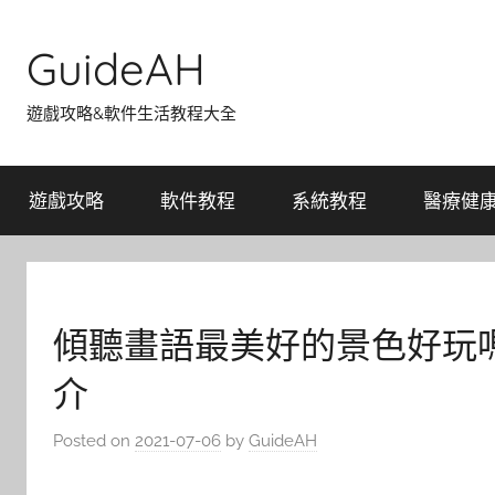
Skip
to
GuideAH
content
遊戲攻略&軟件生活教程大全
遊戲攻略
軟件教程
系統教程
醫療健
傾聽畫語最美好的景色好玩
介
Posted on
2021-07-06
by
GuideAH