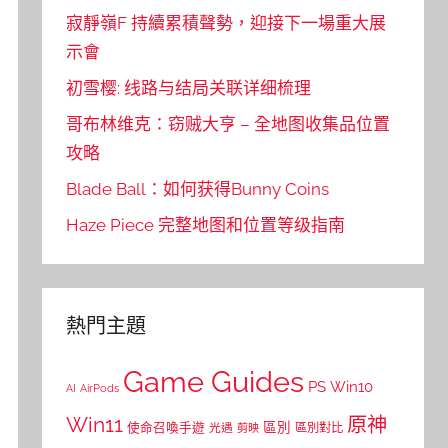
寂靜嶺F 持續累積聲勢，迎接下一場重大展
示會
初雪樱: 线路与结局关联详细梳理
哥布林维克：窃贼大亨 – 全地图收集品位置
攻略
Blade Ball：如何获得Bunny Coins
Haze Piece 完整地图和位置等级指南
熱門主題
Game Guides
PS
Win10
AI
AirPods
Win11
原神
區別
使命召喚手遊
區別對比
光遇
剪映