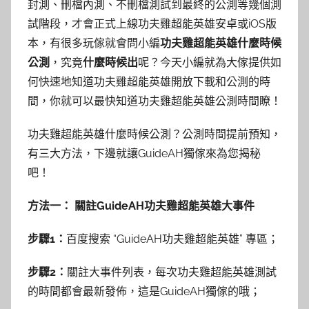
封測、刪檔內測、不刪檔測試到最終的公測等幾個測
試階段，才會正式上線功夫雞超能英雄安卓或iOS版
本，有很多玩傢就會問小編
功夫雞超能英雄什麼時候
公測
，究竟
什麼時候出
呢？今天小編就為大傢提供如
何快速地知道功夫雞超能英雄開放下載和公測的時
間，你就可以最快知道功夫雞超能英雄公測時間瞭！
功夫雞超能英雄什麼時候公測？公測
時間提前預知，
有三大方法，下邊就讓GuideAH獨傢來為您揭秘
吧！
方法一： 關註GuideAH功夫雞超能英雄大事件
步驟1：
百度搜索
“
GuideAH功夫雞超能英雄
”
專區
；
步驟2：
關註大事件列表，每次功夫雞超能英雄測試
的時間都會最新發佈，這是GuideAH獨傢的哦；