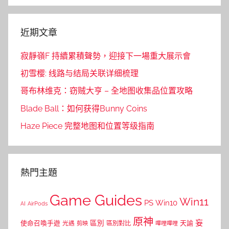
近期文章
寂靜嶺F 持續累積聲勢，迎接下一場重大展示會
初雪樱: 线路与结局关联详细梳理
哥布林维克：窃贼大亨 – 全地图收集品位置攻略
Blade Ball：如何获得Bunny Coins
Haze Piece 完整地图和位置等级指南
熱門主題
Game Guides
Win11
PS
Win10
AI
AirPods
原神
妄
區別
使命召喚手遊
區別對比
天諭
光遇
剪映
嗶哩嗶哩