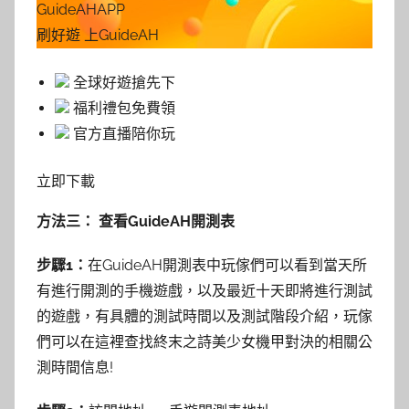
GuideAHAPP
刷好遊 上GuideAH
全球好遊搶先下
福利禮包免費領
官方直播陪你玩
立即下載
方法三： 查看GuideAH開測表
步驟1：
在GuideAH開測表中玩傢們可以看到當天所
有進行開測的手機遊戲，以及最近十天即將進行測試
的遊戲，有具體的測試時間以及測試階段介紹，玩傢
們可以在這裡查找終末之詩美少女機甲對決的相關公
測時間信息!