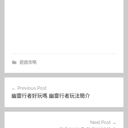
遊戲攻略
文
Previous Post
章
幽靈行者好玩嗎 幽靈行者玩法簡介
導
覽
Next Post