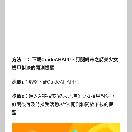
方法二： 下載GuideAHAPP，訂閱終末之詩美少女
機甲對決的開測提醒
步驟1：
點擊下載GuideAHAPP；
步驟2：
進入APP搜索“終末之詩美少女機甲對決”，
訂閱後可及時接受活動,禮包,開測和開放下載的提
醒；