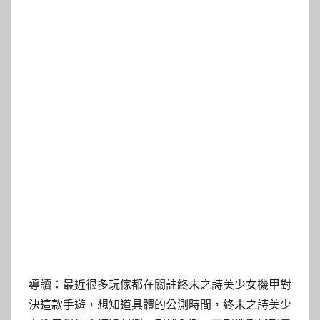
導讀：最近很多玩傢都在關註終末之詩美少女機甲對
決這款手遊，想知道具體的公測時間，終末之詩美少