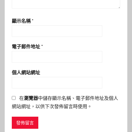
顯示名稱
*
電子郵件地址
*
個人網站網址
在
瀏覽器
中儲存顯示名稱、電子郵件地址及個人
網站網址，以供下次發佈留言時使用。