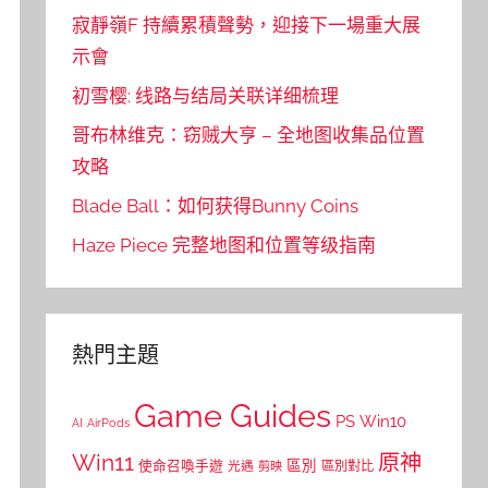
寂靜嶺F 持續累積聲勢，迎接下一場重大展
示會
初雪樱: 线路与结局关联详细梳理
哥布林维克：窃贼大亨 – 全地图收集品位置
攻略
Blade Ball：如何获得Bunny Coins
Haze Piece 完整地图和位置等级指南
熱門主題
Game Guides
PS
Win10
AI
AirPods
Win11
原神
區別
使命召喚手遊
區別對比
光遇
剪映