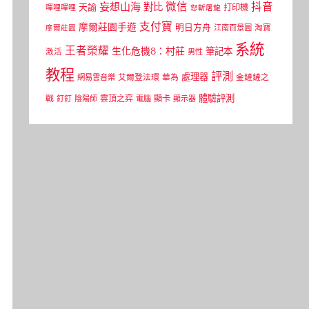
微信
抖音
妄想山海
對比
天諭
打印機
嗶哩嗶哩
怒斬屠龍
支付寶
摩爾莊園手遊
明日方舟
江南百景圖
淘寶
摩爾莊園
系統
王者榮耀
生化危機8：村莊
筆記本
激活
男性
教程
評測
處理器
網易雲音樂
艾爾登法環
華為
金鏟鏟之
體驗評測
顯卡
戰
雲頂之弈
釘釘
陰陽師
電腦
顯示器