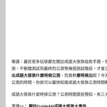
導讀：最近很多玩傢都在關註成語大傢族這款手遊，
測、不刪檔測試到最終的公測等幾個測試階段，才會正
編
成語大傢族什麼時候公測
，究竟
什麼時候出
呢？今
公測的時間，你就可以最快知道成語大傢族公測時間
成語大傢族什麼時候公測？公測
時間提前預知，有三大
方法一： 關註GuideAH成語大傢族大事件