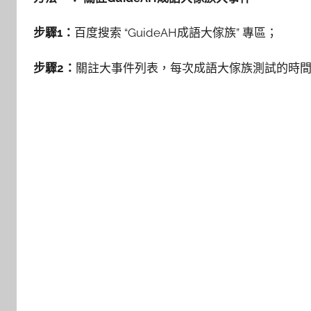
步驟1：
百度搜索
“
GuideAH成語大傢族
”
專區
；
步驟2：
關註大事件列表，每次成語大傢族測試的時間都