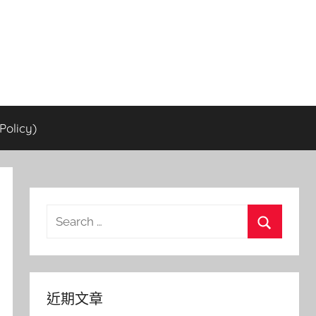
olicy)
Search
for:
Search
近期文章