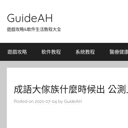
Skip
to
GuideAH
content
遊戲攻略&軟件生活教程大全
遊戲攻略
軟件教程
系統教程
醫療健
成語大傢族什麼時候出 公
Posted on
2021-07-04
by
GuideAH