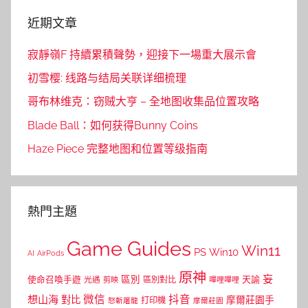
近期文章
寂靜嶺F 持續累積聲勢，迎接下一場重大展示會
初雪樱: 线路与结局关联详细梳理
哥布林维克：窃贼大亨 – 全地图收集品位置攻略
Blade Ball：如何获得Bunny Coins
Haze Piece 完整地图和位置等级指南
熱門主題
Game Guides
Win11
PS
Win10
AI
AirPods
原神
妄
區別
使命召喚手遊
區別對比
天諭
光遇
剪映
嗶哩嗶哩
微信
抖音
想山海
對比
摩爾莊園手
打印機
怒斬屠龍
摩爾莊園