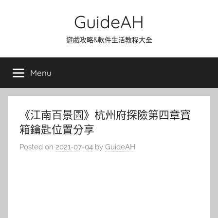
Skip
GuideAH
to
content
遊戲攻略&軟件生活教程大全
Menu
《江南百景圖》杭州府探險第四章寶
箱鑰匙位置分享
Posted on
2021-07-04
by
GuideAH