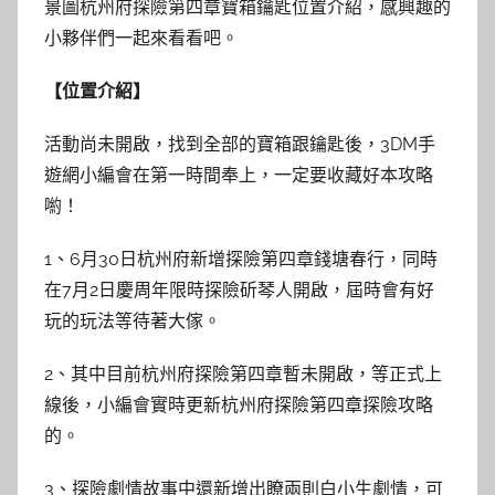
景圖杭州府探險第四章寶箱鑰匙位置介紹，感興趣的
小夥伴們一起來看看吧。
【位置介紹】
活動尚未開啟，找到全部的寶箱跟鑰匙後，3DM手
遊網小編會在第一時間奉上，一定要收藏好本攻略
喲！
1、6月30日杭州府新增探險第四章錢塘春行，同時
在7月2日慶周年限時探險斫琴人開啟，屆時會有好
玩的玩法等待著大傢。
2、其中目前杭州府探險第四章暫未開啟，等正式上
線後，小編會實時更新杭州府探險第四章探險攻略
的。
3、探險劇情故事中還新增出瞭兩則白小生劇情，可