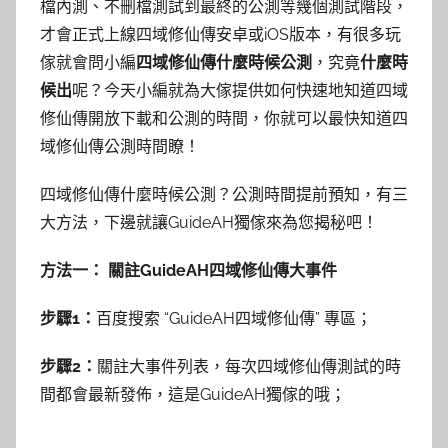
檔內測、不刪檔測試到最終的公測等幾個測試階段，
才會正式上線四域修仙傳安卓或iOS版本，有很多玩
傢就會問小編
四域修仙傳什麼時候公測
，究竟
什麼時
候出
呢？今天小編就為大傢提供如何快速地知道四域
修仙傳開放下載和公測的時間，你就可以最快知道四
域修仙傳公測時間瞭！
四域修仙傳什麼時候公測？公測
時間提前預知，有三
大方法，下邊就讓GuideAH獨傢來為您揭秘吧！
方法一： 關註GuideAH四域修仙傳大事件
步驟1：
百度搜索
“
GuideAH四域修仙傳
”
專區
；
步驟2：
關註大事件列表，每次四域修仙傳測試的時
間都會最新發佈，這是GuideAH獨傢的哦；