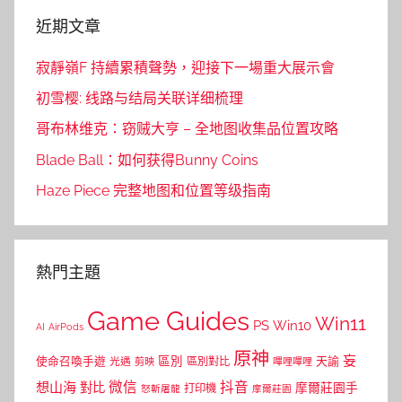
近期文章
寂靜嶺F 持續累積聲勢，迎接下一場重大展示會
初雪樱: 线路与结局关联详细梳理
哥布林维克：窃贼大亨 – 全地图收集品位置攻略
Blade Ball：如何获得Bunny Coins
Haze Piece 完整地图和位置等级指南
熱門主題
Game Guides
Win11
PS
Win10
AI
AirPods
原神
妄
區別
使命召喚手遊
區別對比
天諭
光遇
剪映
嗶哩嗶哩
微信
抖音
想山海
對比
摩爾莊園手
打印機
怒斬屠龍
摩爾莊園