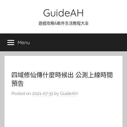
Skip
GuideAH
to
content
遊戲攻略&軟件生活教程大全
Menu
四域修仙傳什麼時候出 公測上線時間
預告
Posted on
2021-07-31
by
GuideAH