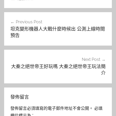
文
Previous Post
章
坦克變形機器人大戰什麼時候出 公測上線時間
導
預告
覽
Next Post
大秦之絕世帝王好玩嗎 大秦之絕世帝王玩法簡
介
發佈留言
發佈留言必須填寫的電子郵件地址不會公開。
必填
欄位標示為
*