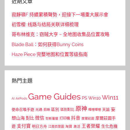
近期文章
寂靜嶺F 持續累積聲勢，迎接下一場重大展示會
初雪樱: 线路与结局关联详细梳理
哥布林维克：窃贼大亨 – 全地图收集品位置攻略
Blade Ball：如何获得Bunny Coins
Haze Piece 完整地图和位置等级指南
熱門主題
Game Guides
Win11
PS
Win10
AI
AirPods
原神
妄
區別
使命召喚手遊
區別對比
天諭
光遇
剪映
嗶哩嗶哩
微信
抖音
想山海
對比
摩爾莊園手
打印機
怒斬屠龍
摩爾莊園
支付寶
王者榮耀
遊
生化危機
明日方舟
江南百景圖
淘寶
激活