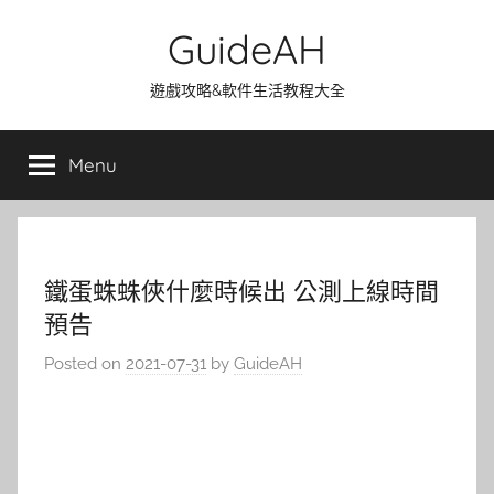
Skip
GuideAH
to
content
遊戲攻略&軟件生活教程大全
Menu
鐵蛋蛛蛛俠什麼時候出 公測上線時間
預告
Posted on
2021-07-31
by
GuideAH