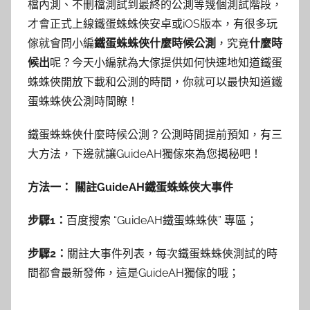
檔內測、不刪檔測試到最終的公測等幾個測試階段，
才會正式上線鐵蛋蛛蛛俠安卓或iOS版本，有很多玩
傢就會問小編
鐵蛋蛛蛛俠什麼時候公測
，究竟
什麼時
候出
呢？今天小編就為大傢提供如何快速地知道鐵蛋
蛛蛛俠開放下載和公測的時間，你就可以最快知道鐵
蛋蛛蛛俠公測時間瞭！
鐵蛋蛛蛛俠什麼時候公測？公測
時間提前預知，有三
大方法，下邊就讓GuideAH獨傢來為您揭秘吧！
方法一： 關註GuideAH鐵蛋蛛蛛俠大事件
步驟1：
百度搜索
“
GuideAH鐵蛋蛛蛛俠
”
專區
；
步驟2：
關註大事件列表，每次鐵蛋蛛蛛俠測試的時
間都會最新發佈，這是GuideAH獨傢的哦；