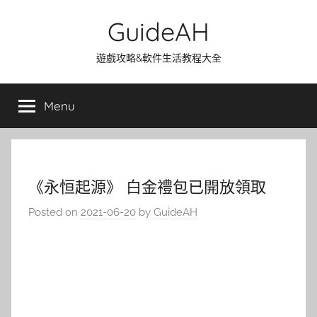
Skip
GuideAH
to
content
遊戲攻略&軟件生活教程大全
Menu
《永恒起源》 白金禮包已開放領取
Posted on
2021-06-20
by
GuideAH