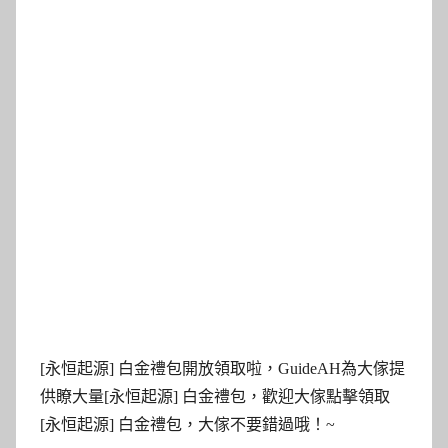
[永恒起源] 白金禮包開放領取啦，GuideAH為大傢提
供瞭大量[永恒起源] 白金禮包，歡迎大傢點擊領取
[永恒起源] 白金禮包，大傢不要錯過哦！~