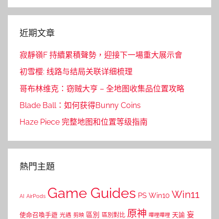
Search
近期文章
寂靜嶺F 持續累積聲勢，迎接下一場重大展示會
初雪樱: 线路与结局关联详细梳理
哥布林维克：窃贼大亨 – 全地图收集品位置攻略
Blade Ball：如何获得Bunny Coins
Haze Piece 完整地图和位置等级指南
熱門主題
Game Guides
Win11
PS
Win10
AI
AirPods
原神
妄
區別
使命召喚手遊
區別對比
天諭
光遇
剪映
嗶哩嗶哩