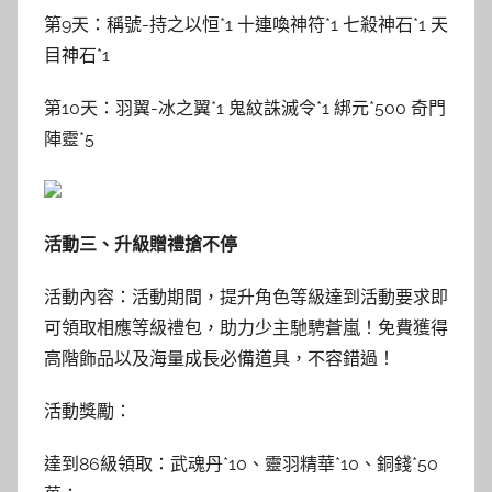
第9天：稱號-持之以恒*1 十連喚神符*1 七殺神石*1 天
目神石*1
第10天：羽翼-冰之翼*1 鬼紋誅滅令*1 綁元*500 奇門
陣靈*5
活動三、升級贈禮搶不停
活動內容：活動期間，提升角色等級達到活動要求即
可領取相應等級禮包，助力少主馳騁蒼嵐！免費獲得
高階飾品以及海量成長必備道具，不容錯過！
活動獎勵：
達到86級領取：武魂丹*10、靈羽精華*10、銅錢*50