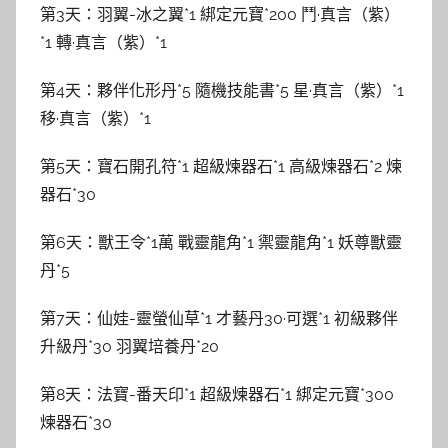
第3天：羽翼-冰之翼*1 綁定元寶*200 鬥·真言（紫）
*1 轉·真言（紫）*1
第4天：夥伴化形丹*5 隨機技能書*5 星·真言（紫）*1
移·真言（紫）*1
第5天：寶石開孔符*1 超級煉器石*1 高級煉器石*2 煉
器石*30
第6天：獸王令*1萬 戰靈龍角*1 禦靈龍角*1 妖尊獸靈
丹*5
第7天：仙娃-靈螢仙草*1 才藝丹30·可選*1 初級夥伴
升級丹*30 羽翼培養丹*20
第8天：法寶-番天印*1 超級煉器石*1 綁定元寶*300
煉器石*30