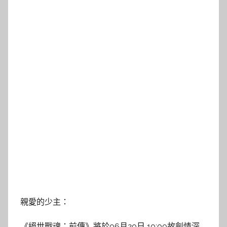
親愛的少主：
《絕世戰魂：前傳》將於06月20日 10:00故劍情深