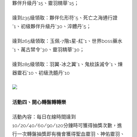
夥伴升級丹*15、靈羽精華*15；
達到235級領取：夥伴化形符*5、死亡之海通行證
*1、初級夥伴升級丹*30、淬體丹*5；
達到265級領取：玉佩-7階1星-紅*1、世界boss藥水
*1、萬古禁令*30、靈羽精華*30；
達到285級領取：羽翼-冰之翼*1、鬼紋誅滅令*1、煉
器靈石*10、初級洗髓丹*10
活動四、開心轉盤轉轉樂
活動內容：每日在線時間達到
10/20/40/60/90/120分鐘時可獲得抽獎次數，進
行一次轉盤抽獎即有機會獲得聖血靈羽、神佑靈羽、