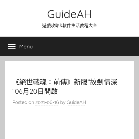
Skip
GuideAH
to
content
遊戲攻略&軟件生活教程大全
Menu
《絕世戰魂：前傳》新服“故劍情深
“06月20日開啟
Posted on
2021-06-16
by
GuideAH