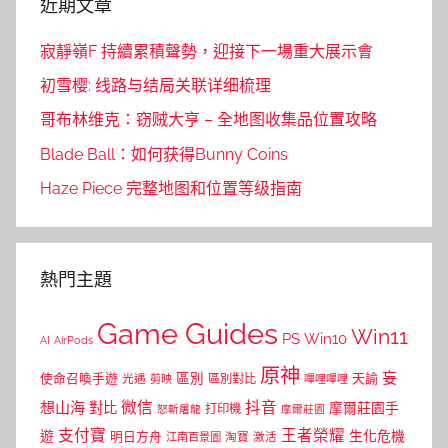
近期文章
寂靜嶺F 持續累積聲勢，迎接下一場重大展示會
初雪樱: 线路与结局关联详细梳理
哥布林维克：窃贼大亨 – 全地图收集品位置攻略
Blade Ball：如何获得Bunny Coins
Haze Piece 完整地图和位置等级指南
熱門主題
Game Guides
Win11
PS
Win10
AI
AirPods
原神
妄
區別
使命召喚手遊
區別對比
天諭
光遇
剪映
嗶哩嗶哩
微信
抖音
想山海
對比
摩爾莊園手
打印機
怒斬屠龍
摩爾莊園
支付寶
王者榮耀
遊
生化危機
明日方舟
江南百景圖
淘寶
激活