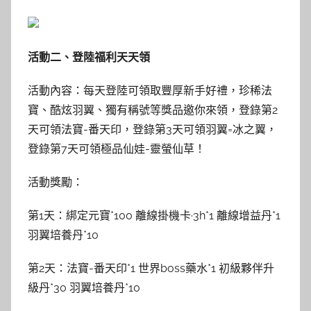
活動二、登陸福利天天領
活動內容：每天登陸可領取豐厚新手好禮，珍稀法
寶、酷炫羽翼、獨有稱號等獎品邀你來領，登錄第2
天可領法寶-番天印，登錄第3天可領羽翼=冰之翼，
登錄第7天可領極品仙娃-靈螢仙草！
活動獎勵：
第1天：綁定元寶*100 離線掛機卡·3h*1 離線增益丹*1
羽翼培養丹*10
第2天：法寶-番天印*1 世界boss藥水*1 初級夥伴升
級丹*30 羽翼培養丹*10