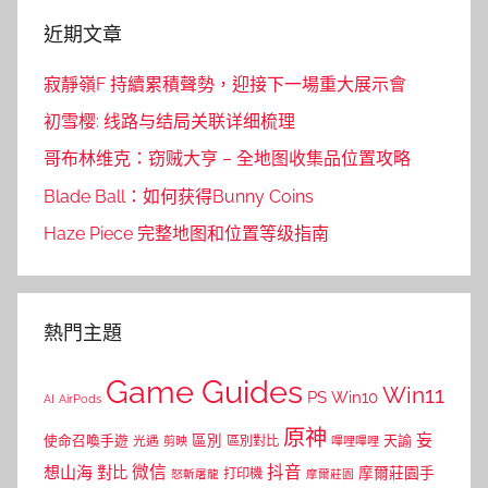
近期文章
寂靜嶺F 持續累積聲勢，迎接下一場重大展示會
初雪樱: 线路与结局关联详细梳理
哥布林维克：窃贼大亨 – 全地图收集品位置攻略
Blade Ball：如何获得Bunny Coins
Haze Piece 完整地图和位置等级指南
熱門主題
Game Guides
Win11
PS
Win10
AI
AirPods
原神
妄
區別
使命召喚手遊
區別對比
天諭
光遇
剪映
嗶哩嗶哩
微信
抖音
想山海
對比
摩爾莊園手
打印機
怒斬屠龍
摩爾莊園