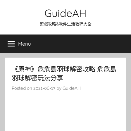
Skip
GuideAH
to
content
遊戲攻略&軟件生活教程大全
Menu
《原神》危危島羽球解密攻略 危危島
羽球解密玩法分享
Posted on
2021-06-13
by
GuideAH