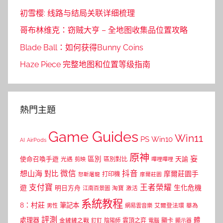
初雪樱: 线路与结局关联详细梳理
哥布林维克：窃贼大亨 – 全地图收集品位置攻略
Blade Ball：如何获得Bunny Coins
Haze Piece 完整地图和位置等级指南
熱門主題
Game Guides
Win11
PS
Win10
AI
AirPods
原神
妄
區別
使命召喚手遊
區別對比
天諭
光遇
剪映
嗶哩嗶哩
微信
抖音
想山海
對比
摩爾莊園手
打印機
怒斬屠龍
摩爾莊園
支付寶
王者榮耀
遊
生化危機
明日方舟
江南百景圖
淘寶
激活
系統教程
8：村莊
筆記本
網易雲音樂
艾爾登法環
華為
男性
評測
體
處理器
顯卡
金鏟鏟之戰
雲頂之弈
釘釘
陰陽師
電腦
顯示器