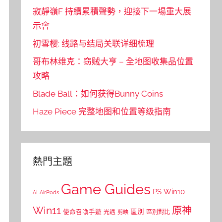
寂靜嶺F 持續累積聲勢，迎接下一場重大展
示會
初雪樱: 线路与结局关联详细梳理
哥布林维克：窃贼大亨 – 全地图收集品位置
攻略
Blade Ball：如何获得Bunny Coins
Haze Piece 完整地图和位置等级指南
熱門主題
Game Guides
PS
Win10
AI
AirPods
Win11
原神
區別
使命召喚手遊
區別對比
光遇
剪映