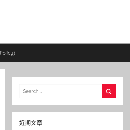
olicy)
Search
for:
Search
近期文章