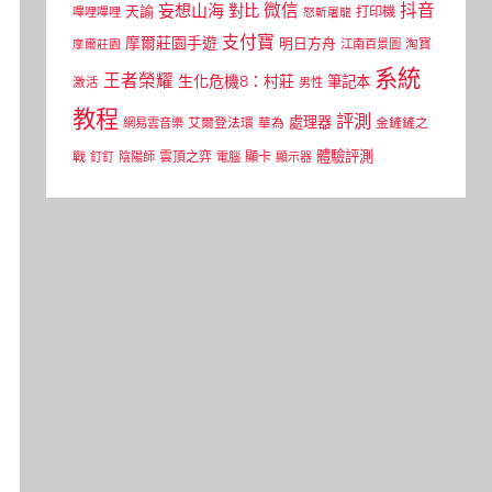
微信
抖音
妄想山海
對比
天諭
打印機
嗶哩嗶哩
怒斬屠龍
支付寶
摩爾莊園手遊
明日方舟
江南百景圖
淘寶
摩爾莊園
系統
王者榮耀
生化危機8：村莊
筆記本
激活
男性
教程
評測
處理器
網易雲音樂
艾爾登法環
華為
金鏟鏟之
體驗評測
顯卡
戰
雲頂之弈
釘釘
陰陽師
電腦
顯示器